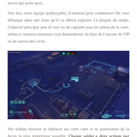
savoir qui porte quoi…
Une fois, votre équipe (enfin) prête, la mission peut commencer. On vous
débarque dans une zone qu’il va falloir explorer. La plupart du temps,
l’objectif principal sera de tuer ou de capturer tous les aliens de la carte,
même si certaines missions vous demanderont de faire de l’escorte de VIP
ou de sauver des civils.
Vos soldats doivent se déplacer sur cette carte et se positionner de la
façon la plus stratégique possible.
Chaque soldat a deux actions par