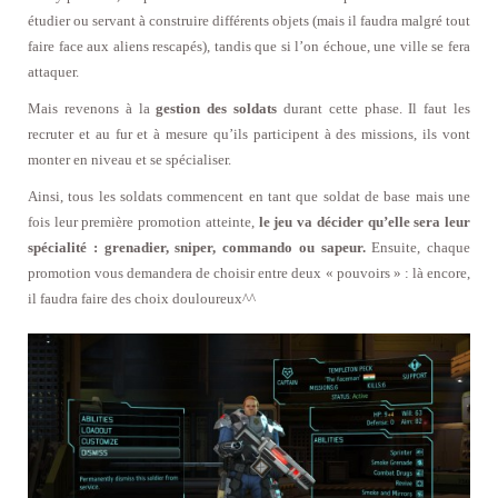
étudier ou servant à construire différents objets (mais il faudra malgré tout
faire face aux aliens rescapés), tandis que si l’on échoue, une ville se fera
attaquer.
Mais revenons à la
gestion des soldats
durant cette phase. Il faut les
recruter et au fur et à mesure qu’ils participent à des missions, ils vont
monter en niveau et se spécialiser.
Ainsi, tous les soldats commencent en tant que soldat de base mais une
fois leur première promotion atteinte,
le jeu va décider qu’elle sera leur
spécialité : grenadier, sniper, commando ou sapeur.
Ensuite, chaque
promotion vous demandera de choisir entre deux « pouvoirs » : là encore,
il faudra faire des choix douloureux^^