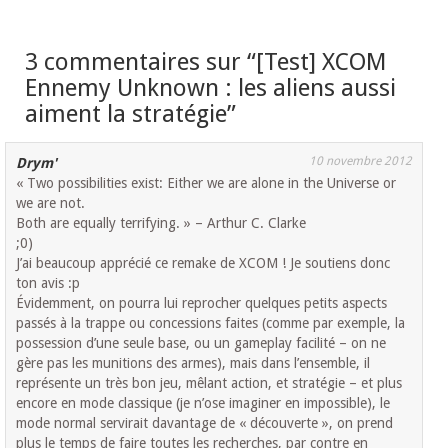
3 commentaires sur “
[Test] XCOM
Ennemy Unknown : les aliens aussi
aiment la stratégie
”
10 novembre 2012
Drym'
« Two possibilities exist: Either we are alone in the Universe or
we are not.
Both are equally terrifying. » – Arthur C. Clarke
;0)
J’ai beaucoup apprécié ce remake de XCOM ! Je soutiens donc
ton avis :p
Évidemment, on pourra lui reprocher quelques petits aspects
passés à la trappe ou concessions faites (comme par exemple, la
possession d’une seule base, ou un gameplay facilité – on ne
gère pas les munitions des armes), mais dans l’ensemble, il
représente un très bon jeu, mêlant action, et stratégie – et plus
encore en mode classique (je n’ose imaginer en impossible), le
mode normal servirait davantage de « découverte », on prend
plus le temps de faire toutes les recherches, par contre en