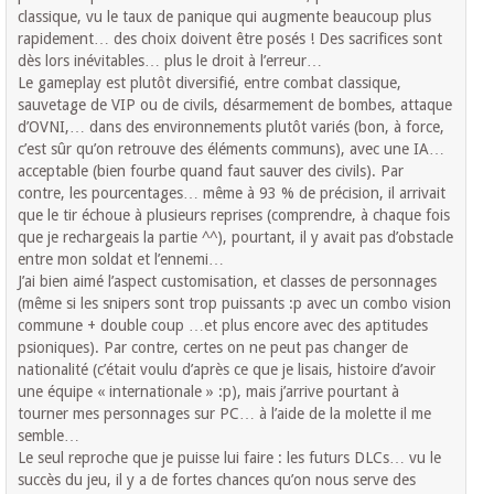
classique, vu le taux de panique qui augmente beaucoup plus
rapidement… des choix doivent être posés ! Des sacrifices sont
dès lors inévitables… plus le droit à l’erreur…
Le gameplay est plutôt diversifié, entre combat classique,
sauvetage de VIP ou de civils, désarmement de bombes, attaque
d’OVNI,… dans des environnements plutôt variés (bon, à force,
c’est sûr qu’on retrouve des éléments communs), avec une IA…
acceptable (bien fourbe quand faut sauver des civils). Par
contre, les pourcentages… même à 93 % de précision, il arrivait
que le tir échoue à plusieurs reprises (comprendre, à chaque fois
que je rechargeais la partie ^^), pourtant, il y avait pas d’obstacle
entre mon soldat et l’ennemi…
J’ai bien aimé l’aspect customisation, et classes de personnages
(même si les snipers sont trop puissants :p avec un combo vision
commune + double coup …et plus encore avec des aptitudes
psioniques). Par contre, certes on ne peut pas changer de
nationalité (c’était voulu d’après ce que je lisais, histoire d’avoir
une équipe « internationale » :p), mais j’arrive pourtant à
tourner mes personnages sur PC… à l’aide de la molette il me
semble…
Le seul reproche que je puisse lui faire : les futurs DLCs… vu le
succès du jeu, il y a de fortes chances qu’on nous serve des