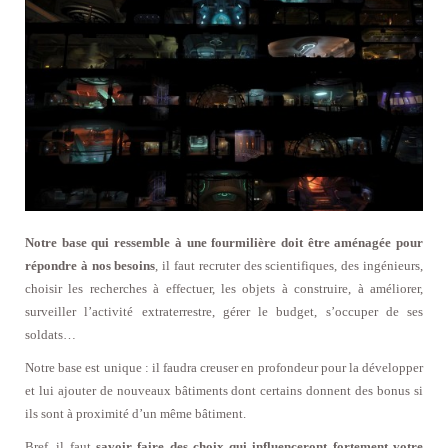
Notre base qui ressemble à une fourmilière doit être aménagée pour
répondre à nos besoins
, il faut recruter des scientifiques, des ingénieurs,
choisir les recherches à effectuer, les objets à construire, à améliorer,
surveiller l’activité extraterrestre, gérer le budget, s’occuper de ses
soldats…
Notre base est unique : il faudra creuser en profondeur pour la développer
et lui ajouter de nouveaux bâtiments dont certains donnent des bonus si
ils sont à proximité d’un même bâtiment.
Bref, il faut
savoir faire des choix qui influenceront fortement votre