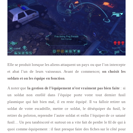
Elle se produit lorsque les aliens attaquent un pays ou que l’on intercepte
et abat l’un de leurs vaisseaux. Avant de commencer,
on choisit les
soldats et on les équipe en fonction
.
A noter que
la gestion de l’équipement n’est vraiment pas bien faite
: si
un soldat non enrôlé dans l’équipe porte votre tout dernier fusil
plasmique qui fait bien mal, il en reste équipé. Il va falloir retirer un
soldat de votre escadrille, mettre ce soldat, le déséquiper du fusil, le
retirer du peloton, reprendre l’autre soldat et enfin l’équiper de ce satané
fusil… Un peu tarabiscoté et surtout on a vite fait de perdre le fil de qui à
quoi comme équipement : il faut presque faire des fiches sur le côté pour