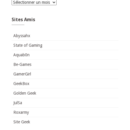
Archives
Sites Amis
Abyssahx
State of Gaming
Aquab0n
Be-Games
GamerGirl
GeekBox
Golden Geek
JulSa
Roxarmy
Site Geek