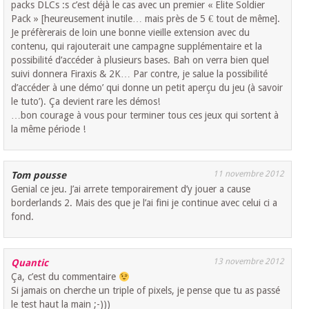
packs DLCs :s c’est déjà le cas avec un premier « Elite Soldier
Pack » [heureusement inutile… mais près de 5 € tout de même].
Je préfèrerais de loin une bonne vieille extension avec du
contenu, qui rajouterait une campagne supplémentaire et la
possibilité d’accéder à plusieurs bases. Bah on verra bien quel
suivi donnera Firaxis & 2K… Par contre, je salue la possibilité
d’accéder à une démo’ qui donne un petit aperçu du jeu (à savoir
le tuto’). Ça devient rare les démos!
…bon courage à vous pour terminer tous ces jeux qui sortent à
la même période !
11 novembre 2012
Tom pousse
Genial ce jeu. J’ai arrete temporairement d’y jouer a cause
borderlands 2. Mais des que je l’ai fini je continue avec celui ci a
fond.
13 novembre 2012
Quantic
Ça, c’est du commentaire
Si jamais on cherche un triple of pixels, je pense que tu as passé
le test haut la main ;-)))