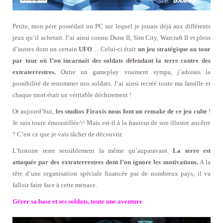
Petite, mon père possédait un PC sur lequel je jouais déjà aux différents
jeux qu’il achetait. J’ai ainsi connu Dune II, Sim City, Warcraft II et plein
d’autres dont un certain
UFO
… Celui-ci était
un jeu stratégique au tour
par tour où l’on incarnait des soldats défendant la terre contre des
extraterrestres.
Outre un gameplay vraiment sympa, j’adorais la
possibilité de renommer nos soldats. J’ai ainsi recréé toute ma famille et
chaque mort était un véritable déchirement !
Or aujourd’hui,
les studios Firaxis nous font un remake de ce jeu culte
!
Je suis toute émoustillée^^ Mais est-il à la hauteur de son illustre ancêtre
? C’est ce que je vais tâcher de découvrir.
L’histoire reste sensiblement la même qu’auparavant.
La terre est
attaquée par des extraterrestres dont l’on ignore les motivations.
A la
tête d’une organisation spéciale financée par de nombreux pays, il va
falloir faire face à cette menace.
Gérer sa base et ses soldats, toute une aventure