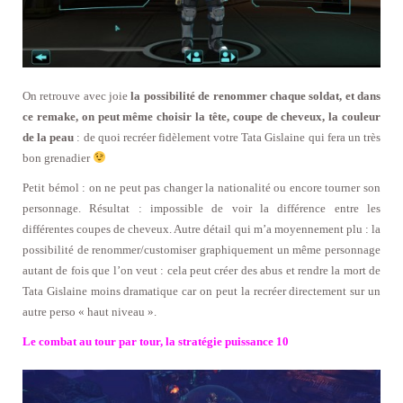
On retrouve avec joie
la possibilité de renommer chaque soldat, et dans
ce remake, on peut même choisir la tête, coupe de cheveux, la couleur
de la peau
: de quoi recréer fidèlement votre Tata Gislaine qui fera un très
bon grenadier
Petit bémol : on ne peut pas changer la nationalité ou encore tourner son
personnage. Résultat : impossible de voir la différence entre les
différentes coupes de cheveux. Autre détail qui m’a moyennement plu : la
possibilité de renommer/customiser graphiquement un même personnage
autant de fois que l’on veut : cela peut créer des abus et rendre la mort de
Tata Gislaine moins dramatique car on peut la recréer directement sur un
autre perso « haut niveau ».
Le combat au tour par tour, la stratégie puissance 10