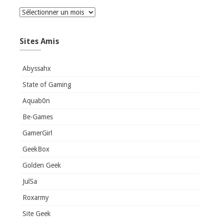
Archives
Sites Amis
Abyssahx
State of Gaming
Aquab0n
Be-Games
GamerGirl
GeekBox
Golden Geek
JulSa
Roxarmy
Site Geek