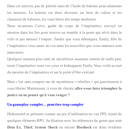
Dans cet univers, pas de pétrole mais de l’huile de baleine pour alimenter
les moteurs. La baleine est donc devenue un bien de valeur et les
chasseurs de baleines, les vrais héros des temps modernes.
Nous incarnons Corvo, garde du corps de l’impératrice, envoyé en
mission dans les îles pour trouver un remède à la peste qui sévit dans la
ville et qui menace l’empire. Tandis que vous débarquez, Emily, fille de
l’impératrice vous saute au cou mais les nouvelles que vous ramenez sont
mauvaises.
Quelques instants plus tard, de mystérieux assassins sortent de nulle part,
tuent l’impératrice sous vos yeux et kidnappent Emily. Vous voilà accusé
du meurtre de l’impératrice et sur le point d’être exécuté.
Mais c’est sans compter sur de mystérieux « rebelles » qui parviennent à
vous libérer. Maintenant, à vous de choisir,
allez-vous faire triompher la
justice ou ne penser qu’à vous venger ?
Un gameplay complet… peut-être trop complet
Dishonored se présente comme un jeu d’infiltration en vue FPS, teinté de
quelques éléments RPG. Sa filiation avec les références du genre que sont
Deus Ex
,
Thief
,
System Shock
ou encore
Bioshock
est donc évidente