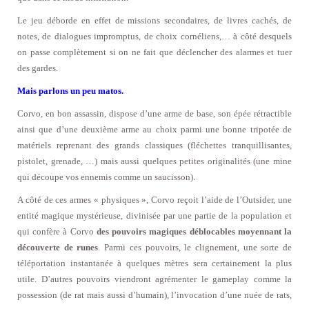
Le jeu déborde en effet de missions secondaires, de livres cachés, de
notes, de dialogues impromptus, de choix cornéliens,… à côté desquels
on passe complètement si on ne fait que déclencher des alarmes et tuer
des gardes.
Mais parlons un peu matos.
Corvo, en bon assassin, dispose d’une arme de base, son épée rétractible
ainsi que d’une deuxième arme au choix parmi une bonne tripotée de
matériels reprenant des grands classiques (fléchettes tranquillisantes,
pistolet, grenade, …) mais aussi quelques petites originalités (une mine
qui découpe vos ennemis comme un saucisson).
A côté de ces armes « physiques », Corvo reçoit l’aide de l’Outsider, une
entité magique mystérieuse, divinisée par une partie de la population et
qui confère à Corvo
des pouvoirs magiques déblocables moyennant la
découverte de runes
. Parmi ces pouvoirs, le clignement, une sorte de
téléportation instantanée à quelques mètres sera certainement la plus
utile. D’autres pouvoirs viendront agrémenter le gameplay comme la
possession (de rat mais aussi d’humain), l’invocation d’une nuée de rats,