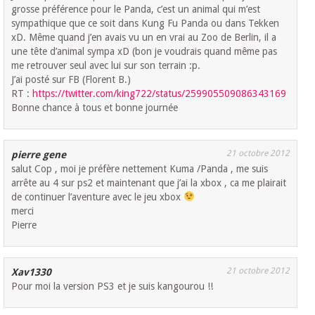
grosse préférence pour le Panda, c’est un animal qui m’est
sympathique que ce soit dans Kung Fu Panda ou dans Tekken
xD. Même quand j’en avais vu un en vrai au Zoo de Berlin, il a
une tête d’animal sympa xD (bon je voudrais quand même pas
me retrouver seul avec lui sur son terrain :p.
J’ai posté sur FB (Florent B.)
RT :
https://twitter.com/king722/status/259905509086343169
Bonne chance à tous et bonne journée
21 octobre 2012
pierre gene
salut Cop , moi je préfère nettement Kuma /Panda , me suis
arrête au 4 sur ps2 et maintenant que j’ai la xbox , ca me plairait
de continuer l’aventure avec le jeu xbox
merci
Pierre
21 octobre 2012
Xav1330
Pour moi la version PS3 et je suis kangourou !!