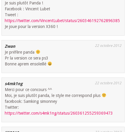
Je suis plutôt Panda !
Facebook : Vincent Lubet
Tweet :
https://twitter.com/VincentLubet/status/260346192762896385
Je joue pour la version X360 !
22 octobre 2012
Zwan
Je préfère panda
Pr la version ce sera ps3
Bonne aprem ensoleillé
22 octobre 2012
s4mk1ng
Merci pour ce concours ^^
Moi, je suis plutôt panda, le style me correspond plus
facebook: Samking simonney
Twitter:
https://twitter.com/s4mk1ng/status/260361255259369473