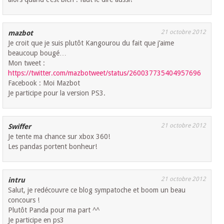
21 octobre 2012
mazbot
Je croit que je suis plutôt Kangourou du fait que j’aime
beaucoup bougé…
Mon tweet :
https://twitter.com/mazbotweet/status/260037735404957696
Facebook : Moi Mazbot
Je participe pour la version PS3.
21 octobre 2012
Swiffer
Je tente ma chance sur xbox 360!
Les pandas portent bonheur!
21 octobre 2012
intru
Salut, je redécouvre ce blog sympatoche et boom un beau
concours !
Plutôt Panda pour ma part ^^
Je participe en ps3