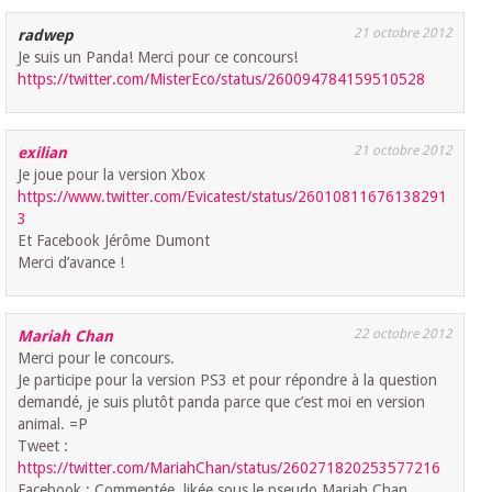
21 octobre 2012
radwep
Je suis un Panda! Merci pour ce concours!
https://twitter.com/MisterEco/status/260094784159510528
21 octobre 2012
exilian
Je joue pour la version Xbox
https://www.twitter.com/Evicatest/status/26010811676138291
3
Et Facebook Jérôme Dumont
Merci d’avance !
22 octobre 2012
Mariah Chan
Merci pour le concours.
Je participe pour la version PS3 et pour répondre à la question
demandé, je suis plutôt panda parce que c’est moi en version
animal. =P
Tweet :
https://twitter.com/MariahChan/status/260271820253577216
Facebook : Commentée, likée sous le pseudo Mariah Chan