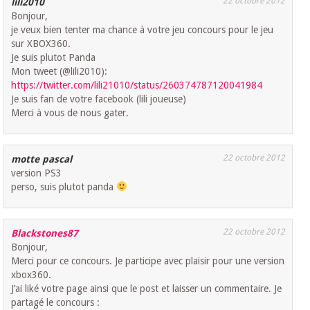
22 octobre 2012
lili2010
Bonjour,
je veux bien tenter ma chance à votre jeu concours pour le jeu
sur XBOX360.
Je suis plutot Panda
Mon tweet (@lili2010):
https://twitter.com/lili21010/status/260374787120041984
Je suis fan de votre facebook (lili joueuse)
Merci à vous de nous gater.
22 octobre 2012
motte pascal
version PS3
perso, suis plutot panda
22 octobre 2012
Blackstones87
Bonjour,
Merci pour ce concours. Je participe avec plaisir pour une version
xbox360.
J’ai liké votre page ainsi que le post et laisser un commentaire. Je
partagé le concours :