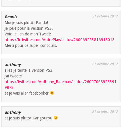
21 octobre 2012
Beavis
Moi je suis plutôt Panda!
Je joue pour la version PS3.
Voici le lien de mon Tweet:
https://fr.twitter.com/AntrePlay/status/260069253816918018
Merci pour ce super concours.
21 octobre 2012
anthony
allez je tente la version PS3
j’ai tweeté
https://twitter.com/Anthony_Bateman/status/26007068928391
9873
et je vais aller facebooker
21 octobre 2012
anthony
et je suis plutot Kangourou