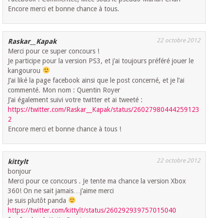
Encore merci et bonne chance à tous.
22 octobre 2012
Raskar__Kapak
Merci pour ce super concours !
Je participe pour la version PS3, et j’ai toujours préféré jouer le
kangourou
J’ai liké la page facebook ainsi que le post concerné, et je l’ai
commenté. Mon nom : Quentin Royer
J’ai également suivi votre twitter et ai tweeté :
https://twitter.com/Raskar__Kapak/status/26027980444259123
2
Encore merci et bonne chance à tous !
22 octobre 2012
kittylt
bonjour
Merci pour ce concours . Je tente ma chance la version Xbox
360! On ne sait jamais…j’aime merci
je suis plutôt panda
https://twitter.com/kittylt/status/260292939757015040