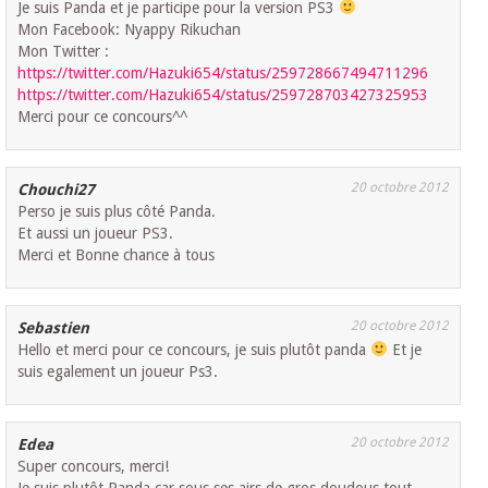
Je suis Panda et je participe pour la version PS3
Mon Facebook: Nyappy Rikuchan
Mon Twitter :
https://twitter.com/Hazuki654/status/259728667494711296
https://twitter.com/Hazuki654/status/259728703427325953
Merci pour ce concours^^
20 octobre 2012
Chouchi27
Perso je suis plus côté Panda.
Et aussi un joueur PS3.
Merci et Bonne chance à tous
20 octobre 2012
Sebastien
Hello et merci pour ce concours, je suis plutôt panda
Et je
suis egalement un joueur Ps3.
20 octobre 2012
Edea
Super concours, merci!
Je suis plutôt Panda car sous ses airs de gros doudous tout