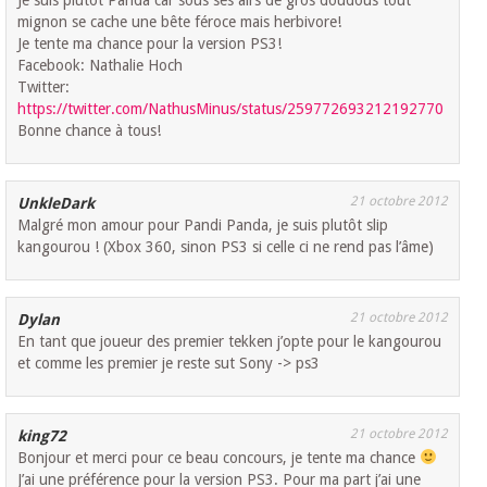
mignon se cache une bête féroce mais herbivore!
Je tente ma chance pour la version PS3!
Facebook: Nathalie Hoch
Twitter:
https://twitter.com/NathusMinus/status/259772693212192770
Bonne chance à tous!
21 octobre 2012
UnkleDark
Malgré mon amour pour Pandi Panda, je suis plutôt slip
kangourou ! (Xbox 360, sinon PS3 si celle ci ne rend pas l’âme)
21 octobre 2012
Dylan
En tant que joueur des premier tekken j’opte pour le kangourou
et comme les premier je reste sut Sony -> ps3
21 octobre 2012
king72
Bonjour et merci pour ce beau concours, je tente ma chance
J’ai une préférence pour la version PS3. Pour ma part j’ai une