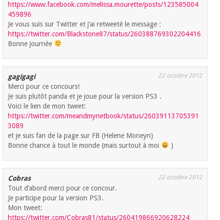
https://www.facebook.com/melissa.mourette/posts/123585004
459896
Je vous suis sur Twitter et j’ai retweeté le message :
https://twitter.com/Blackstone87/status/260388769302204416
Bonne journée
22 octobre 2012
gagigagi
Merci pour ce concours!
Je suis plutôt panda et je joue pour la version PS3 .
Voici le lien de mon tweet:
https://twitter.com/meandmynetbook/status/26039113705391
3089
et je suis fan de la page sur FB (Helene Moneyn)
Bonne chance à tout le monde (mais surtout à moi
)
22 octobre 2012
Cobras
Tout d’abord merci pour ce concour.
Je participe pour la version PS3.
Mon tweet:
https://twitter.com/Cobras81/status/260419866920628224