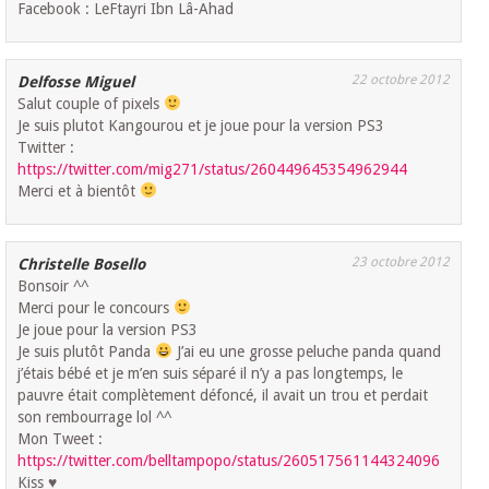
Facebook : LeFtayri Ibn Lâ-Ahad
22 octobre 2012
Delfosse Miguel
Salut couple of pixels
Je suis plutot Kangourou et je joue pour la version PS3
Twitter :
https://twitter.com/mig271/status/260449645354962944
Merci et à bientôt
23 octobre 2012
Christelle Bosello
Bonsoir ^^
Merci pour le concours
Je joue pour la version PS3
Je suis plutôt Panda
J’ai eu une grosse peluche panda quand
j’étais bébé et je m’en suis séparé il n’y a pas longtemps, le
pauvre était complètement défoncé, il avait un trou et perdait
son rembourrage lol ^^
Mon Tweet :
https://twitter.com/belltampopo/status/260517561144324096
Kiss ♥