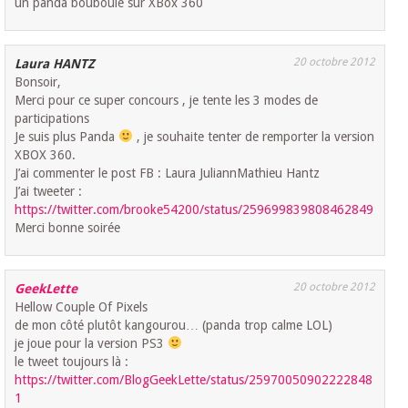
un panda bouboule sur XBox 360
20 octobre 2012
Laura HANTZ
Bonsoir,
Merci pour ce super concours , je tente les 3 modes de
participations
Je suis plus Panda
, je souhaite tenter de remporter la version
XBOX 360.
J’ai commenter le post FB : Laura JuliannMathieu Hantz
J’ai tweeter :
https://twitter.com/brooke54200/status/259699839808462849
Merci bonne soirée
20 octobre 2012
GeekLette
Hellow Couple Of Pixels
de mon côté plutôt kangourou… (panda trop calme LOL)
je joue pour la version PS3
le tweet toujours là :
https://twitter.com/BlogGeekLette/status/25970050902222848
1