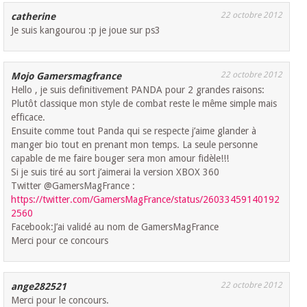
22 octobre 2012
catherine
Je suis kangourou :p je joue sur ps3
22 octobre 2012
Mojo Gamersmagfrance
Hello , je suis definitivement PANDA pour 2 grandes raisons:
Plutôt classique mon style de combat reste le même simple mais
efficace.
Ensuite comme tout Panda qui se respecte j’aime glander à
manger bio tout en prenant mon temps. La seule personne
capable de me faire bouger sera mon amour fidèle!!!
Si je suis tiré au sort j’aimerai la version XBOX 360
Twitter @GamersMagFrance :
https://twitter.com/GamersMagFrance/status/26033459140192
2560
Facebook:J’ai validé au nom de GamersMagFrance
Merci pour ce concours
22 octobre 2012
ange282521
Merci pour le concours.