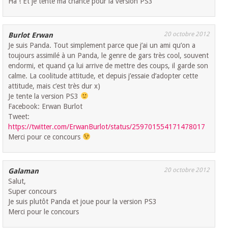
Ha ! Et je tente ma chance pour la version PS3
20 octobre 2012
Burlot Erwan
Je suis Panda. Tout simplement parce que j’ai un ami qu’on a
toujours assimilé à un Panda, le genre de gars très cool, souvent
endormi, et quand ça lui arrive de mettre des coups, il garde son
calme. La coolitude attitude, et depuis j’essaie d’adopter cette
attitude, mais c’est très dur x)
Je tente la version PS3
Facebook: Erwan Burlot
Tweet:
https://twitter.com/ErwanBurlot/status/259701554171478017
Merci pour ce concours
20 octobre 2012
Galaman
Salut,
Super concours
Je suis plutôt Panda et joue pour la version PS3
Merci pour le concours