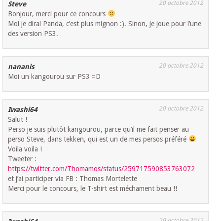
20 octobre 2012
Steve
Bonjour, merci pour ce concours
Moi je dirai Panda, c’est plus mignon :). Sinon, je joue pour l’une
des version PS3.
20 octobre 2012
nananis
Moi un kangourou sur PS3 =D
20 octobre 2012
Iwashi64
Salut !
Perso je suis plutôt kangourou, parce qu’il me fait penser au
perso Steve, dans tekken, qui est un de mes persos préféré
Voila voila !
Tweeter :
https://twitter.com/Thomamos/status/259717590853763072
et j’ai participer via FB : Thomas Mortelette
Merci pour le concours, le T-shirt est méchament beau !!
20 octobre 2012