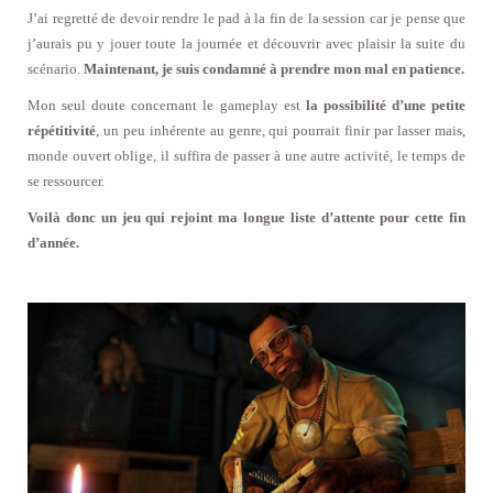
J’ai regretté de devoir rendre le pad à la fin de la session car je pense que
j’aurais pu y jouer toute la journée et découvrir avec plaisir la suite du
scénario.
Maintenant, je suis condamné à prendre mon mal en patience.
Mon seul doute concernant le gameplay est
la possibilité d’une petite
répétitivité
, un peu inhérente au genre, qui pourrait finir par lasser mais,
monde ouvert oblige, il suffira de passer à une autre activité, le temps de
se ressourcer.
Voilà donc un jeu qui rejoint ma longue liste d’attente pour cette fin
d’année.