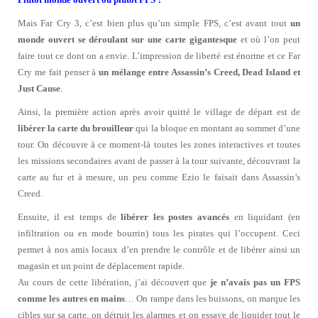
Mais Far Cry 3, c’est bien plus qu’un simple FPS, c’est avant tout
un
monde ouvert se déroulant sur une carte gigantesque
et où l’on peut
faire tout ce dont on a envie. L’impression de liberté est énorme et ce Far
Cry me fait penser à
un mélange entre Assassin’s Creed, Dead Island et
Just Cause
.
Ainsi, la première action après avoir quitté le village de départ est de
libérer la carte du brouilleur
qui la bloque en montant au sommet d’une
tour. On découvre à ce moment-là toutes les zones interactives et toutes
les missions secondaires avant de passer à la tour suivante, découvrant la
carte au fur et à mesure, un peu comme Ezio le faisait dans Assassin’s
Creed.
Ensuite, il est temps de
libérer les postes avancés
en liquidant (en
infiltration ou en mode bourrin) tous les pirates qui l’occupent. Ceci
permet à nos amis locaux d’en prendre le contrôle et de libérer ainsi un
magasin et un point de déplacement rapide.
Au cours de cette libération, j’ai découvert que
je n’avais pas un FPS
comme les autres en mains
… On rampe dans les buissons, on marque les
cibles sur sa carte, on détruit les alarmes et on essaye de liquider tout le