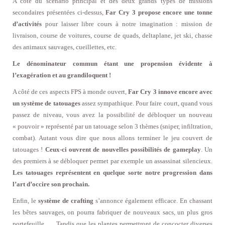
A côté du scénario principal et des deux grands types de missions
secondaires présentées ci-dessus,
Far Cry 3 propose encore
une tonne
d’activités
pour laisser libre cours à notre imagination : mission de
livraison, course de voitures, course de quads, deltaplane, jet ski, chasse
des animaux sauvages, cueillettes, etc.
Le dénominateur commun étant une propension évidente à
l’exagération et au grandiloquent !
A côté de ces aspects FPS à monde ouvert,
Far Cry 3 innove encore avec
un système de tatouages
assez sympathique. Pour faire court, quand vous
passez de niveau, vous avez la possibilité de débloquer un nouveau
« pouvoir » représenté par un tatouage selon 3 thèmes (sniper, infiltration,
combat). Autant vous dire que nous allons terminer le jeu couvert de
tatouages !
Ceux-ci ouvrent de nouvelles possibilités de gameplay
. Un
des premiers à se débloquer permet par exemple un assassinat silencieux.
Les tatouages représentent en quelque sorte notre progression dans
l’art d’occire son prochain.
Enfin, le
système de crafting
s’annonce également efficace. En chassant
les bêtes sauvages, on pourra fabriquer de nouveaux sacs, un plus gros
portefeuille, … Tandis que les plantes permettront de concocter diverses