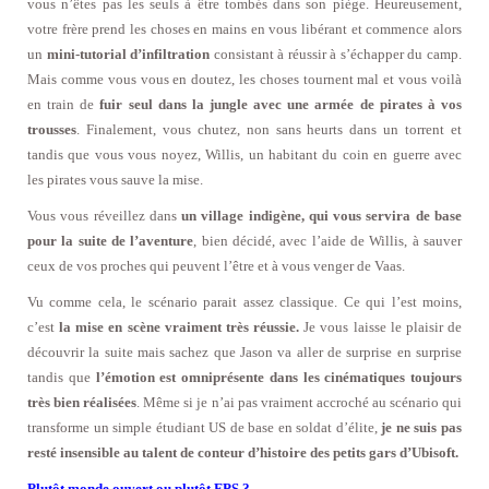
vous n’êtes pas les seuls à être tombés dans son piège. Heureusement,
votre frère prend les choses en mains en vous libérant et commence alors
un
mini-tutorial d’infiltration
consistant à réussir à s’échapper du camp.
Mais comme vous vous en doutez, les choses tournent mal et vous voilà
en train de
fuir seul dans la jungle avec une armée de pirates à vos
trousses
. Finalement, vous chutez, non sans heurts dans un torrent et
tandis que vous vous noyez, Willis, un habitant du coin en guerre avec
les pirates vous sauve la mise.
Vous vous réveillez dans
un village indigène, qui vous servira de base
pour la suite de l’aventure
, bien décidé, avec l’aide de Willis, à sauver
ceux de vos proches qui peuvent l’être et à vous venger de Vaas.
Vu comme cela, le scénario parait assez classique. Ce qui l’est moins,
c’est
la mise en scène vraiment très réussie.
Je vous laisse le plaisir de
découvrir la suite mais sachez que Jason va aller de surprise en surprise
tandis que
l’émotion est omniprésente dans les cinématiques toujours
très bien réalisées
. Même si je n’ai pas vraiment accroché au scénario qui
transforme un simple étudiant US de base en soldat d’élite,
je ne suis pas
resté insensible au talent de conteur d’histoire des petits gars d’Ubisoft.
Plutôt monde ouvert ou plutôt FPS ?