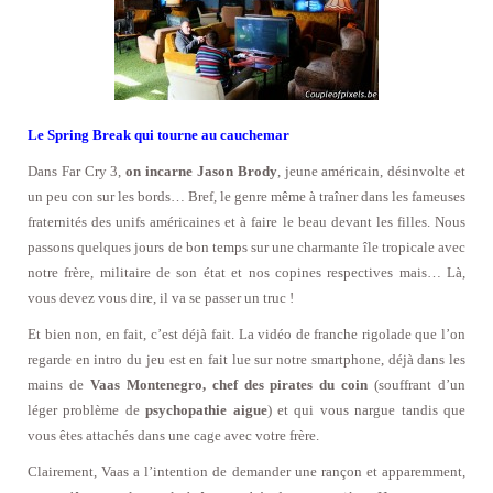
Le Spring Break qui tourne au cauchemar
Dans Far Cry 3,
on incarne Jason Brody
, jeune américain, désinvolte et
un peu con sur les bords… Bref, le genre même à traîner dans les fameuses
fraternités des unifs américaines et à faire le beau devant les filles. Nous
passons quelques jours de bon temps sur une charmante île tropicale avec
notre frère, militaire de son état et nos copines respectives mais… Là,
vous devez vous dire, il va se passer un truc !
Et bien non, en fait, c’est déjà fait. La vidéo de franche rigolade que l’on
regarde en intro du jeu est en fait lue sur notre smartphone, déjà dans les
mains de
Vaas Montenegro, chef des pirates du coin
(souffrant d’un
léger problème de
psychopathie aigue
) et qui vous nargue tandis que
vous êtes attachés dans une cage avec votre frère.
Clairement, Vaas a l’intention de demander une rançon et apparemment,