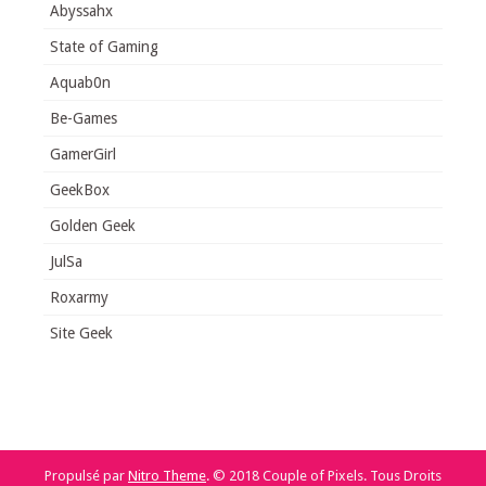
Abyssahx
State of Gaming
Aquab0n
Be-Games
GamerGirl
GeekBox
Golden Geek
JulSa
Roxarmy
Site Geek
Propulsé par
Nitro Theme
.
© 2018 Couple of Pixels. Tous Droits