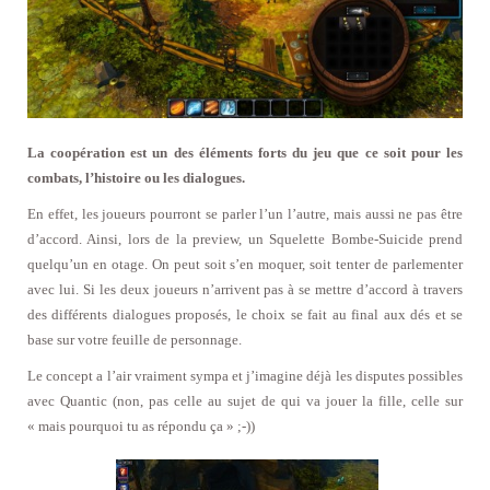
La coopération est un des éléments forts du jeu que ce soit pour les
combats, l’histoire ou les dialogues.
En effet, les joueurs pourront se parler l’un l’autre, mais aussi ne pas être
d’accord. Ainsi, lors de la preview, un Squelette Bombe-Suicide prend
quelqu’un en otage. On peut soit s’en moquer, soit tenter de parlementer
avec lui. Si les deux joueurs n’arrivent pas à se mettre d’accord à travers
des différents dialogues proposés, le choix se fait au final aux dés et se
base sur votre feuille de personnage.
Le concept a l’air vraiment sympa et j’imagine déjà les disputes possibles
avec Quantic (non, pas celle au sujet de qui va jouer la fille, celle sur
« mais pourquoi tu as répondu ça » ;-))