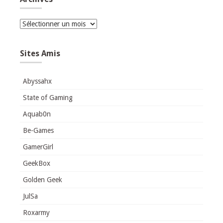
Archives
Sites Amis
Abyssahx
State of Gaming
Aquab0n
Be-Games
GamerGirl
GeekBox
Golden Geek
JulSa
Roxarmy