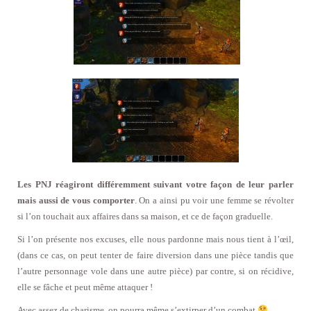
Les PNJ réagiront différemment suivant votre façon de leur parler
mais aussi de vous comporter
. On a ainsi pu voir une femme se révolter
si l’on touchait aux affaires dans sa maison, et ce de façon graduelle.
Si l’on présente nos excuses, elle nous pardonne mais nous tient à l’œil,
(dans ce cas, on peut tenter de faire diversion dans une pièce tandis que
l’autre personnage vole dans une autre pièce) par contre, si on récidive,
elle se fâche et peut même attaquer !
Avec assez de charisme, on pourra même s’extirper d’un combat