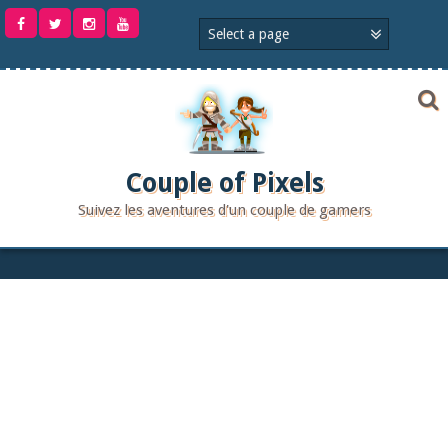
Aller
au
contenu
Couple of Pixels
Suivez les aventures d'un couple de gamers