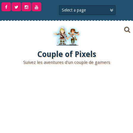
Aller
au
contenu
Couple of Pixels
Suivez les aventures d'un couple de gamers