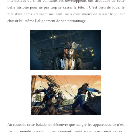
interactives ou si au contraire, les développeurs ont accouché de cette
belle histoire pour ne pas trop se casser la tête… C’est bien de jouer le
rôle d’un héros vraiment méchant, mais c’est mieux de laisser le joueur
choisir lui-même l’alignement de son personnage.
Au cours de cette balade, on découvre que malgré les apparences, ce n’est
pas un monde ouvert… Il est compartimenté en niveaux mais ceux-ci