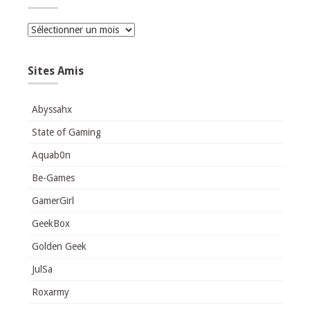
Archives
Sites Amis
Abyssahx
State of Gaming
Aquab0n
Be-Games
GamerGirl
GeekBox
Golden Geek
JulSa
Roxarmy