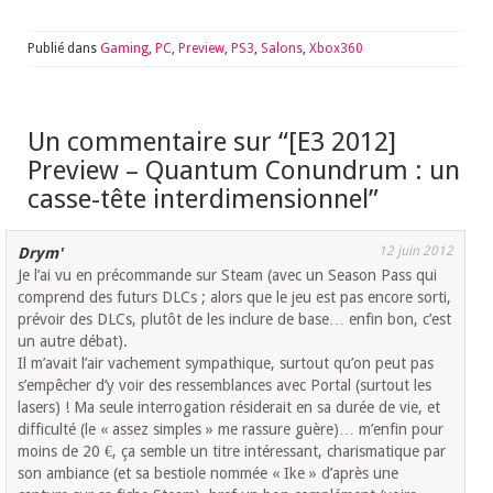
Publié dans
Gaming
,
PC
,
Preview
,
PS3
,
Salons
,
Xbox360
Un commentaire sur “
[E3 2012]
Preview – Quantum Conundrum : un
casse-tête interdimensionnel
”
12 juin 2012
Drym'
Je l’ai vu en précommande sur Steam (avec un Season Pass qui
comprend des futurs DLCs ; alors que le jeu est pas encore sorti,
prévoir des DLCs, plutôt de les inclure de base… enfin bon, c’est
un autre débat).
Il m’avait l’air vachement sympathique, surtout qu’on peut pas
s’empêcher d’y voir des ressemblances avec Portal (surtout les
lasers) ! Ma seule interrogation résiderait en sa durée de vie, et
difficulté (le « assez simples » me rassure guère)… m’enfin pour
moins de 20 €, ça semble un titre intéressant, charismatique par
son ambiance (et sa bestiole nommée « Ike » d’après une