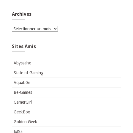
Archives
Archives
Sites Amis
Abyssahx
State of Gaming
Aquab0n
Be-Games
GamerGirl
GeekBox
Golden Geek
JulSa