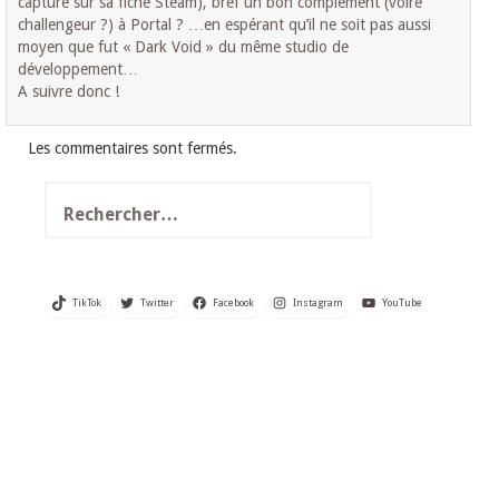
capture sur sa fiche Steam), bref un bon complément (voire
challengeur ?) à Portal ? …en espérant qu’il ne soit pas aussi
moyen que fut « Dark Void » du même studio de
développement…
A suivre donc !
Les commentaires sont fermés.
Rechercher :
TikTok
Twitter
Facebook
Instagram
YouTube