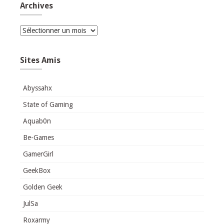
Archives
Archives
Sites Amis
Abyssahx
State of Gaming
Aquab0n
Be-Games
GamerGirl
GeekBox
Golden Geek
JulSa
Roxarmy