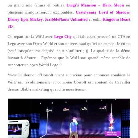
un grand rôle (armes et outils),
Luigi’s Mansion – Dark Moon
où
plusieurs manoirs seront explorables,
Castelvania Lord of Shadow
,
Disney Epic Mickey
,
ScribbleNauts Unlimited
et enfin
Kingdom Heart
3D
.
On repart sur la WiiU avec
Lego City
qui fait assez penser à un GTA en
Lego avec son Open World et son univers, sauf qu’ici on combat le crime
(sauf lorsqu’on est déguisé pour s’infiltrer ;-)). La qualité de la démo
laissait à désirer… Espérons que la WiiU soit quand même capable de
supporter un open World Lego !
Yves Guillermot d’Ubisoft vient sur scène pour annoncer combien la
WiiU est révolutionnaire et combien Ubisoft est content de travailler
dessus. Blabla marketing quand tu nous tiens…