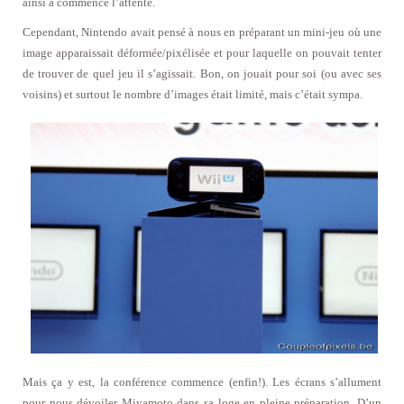
ainsi a commencé l’attente.
Cependant, Nintendo avait pensé à nous en préparant un mini-jeu où une
image apparaissait déformée/pixélisée et pour laquelle on pouvait tenter
de trouver de quel jeu il s’agissait. Bon, on jouait pour soi (ou avec ses
voisins) et surtout le nombre d’images était limité, mais c’était sympa.
Mais ça y est, la conférence commence (enfin!). Les écrans s’allument
pour nous dévoiler Miyamoto dans sa loge en pleine préparation. D’un