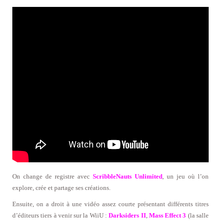
On change de registre avec
ScribbleNauts Unlimited
, un jeu où l’on
explore, crée et partage ses créations.
Ensuite, on a droit à une vidéo assez courte présentant différents titres
d’éditeurs tiers à venir sur la WiiU :
Darksiders II
,
Mass Effect 3
(la salle