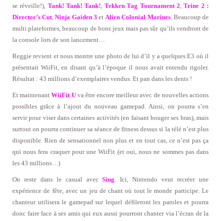
se réveille!),
Tank! Tank! Tank!
,
Tekken Tag Tournament 2
,
Trine 2 :
Director’s Cut
,
Ninja Gaiden 3
et
Alien Colonial Marines
. Beaucoup de
multi plateformes, beaucoup de bons jeux mais pas sûr qu’ils vendront de
la console lors de son lancement…
Reggie revient et nous montre une photo de lui d’il y a quelques E3 où il
présentait WiiFit, en disant qu’à l’époque il nous avait entendu rigoler.
Résultat : 43 millions d’exemplaires vendus. Et pan dans les dents !
Et maintenant
WiiFit U
va être encore meilleur avec de nouvelles actions
possibles grâce à l’ajout du nouveau gamepad. Ainsi, on pourra s’en
servir pour viser dans certaines activités (en faisant bouger ses bras), mais
surtout on pourra continuer sa séance de fitness dessus si la télé n’est plus
disponible. Rien de sensationnel non plus et en tout cas, ce n’est pas ça
qui nous fera craquer pour une WiiFit (et oui, nous ne sommes pas dans
les 43 millions…)
On reste dans le casual avec
Sing
. Ici, Nintendo veut recréer une
expérience de fête, avec un jeu de chant où tout le monde participe. Le
chanteur utilisera le gamepad sur lequel défileront les paroles et pourra
donc faire face à ses amis qui eux aussi pourront chanter via l’écran de la