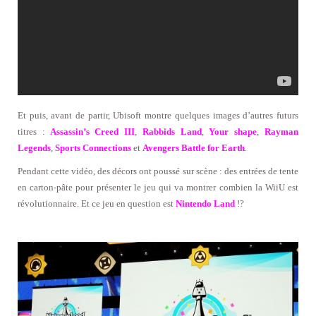
Et puis, avant de partir, Ubisoft montre quelques images d’autres futurs
titres :
Assassin’s Creed III
,
Rabbids Land
,
Your shape
,
Rayman
Legends
,
Sports Connections
et
Avengers Battle for Earth
.
Pendant cette vidéo, des décors ont poussé sur scène : des entrées de tente
en carton-pâte pour présenter le jeu qui va montrer combien la WiiU est
révolutionnaire. Et ce jeu en question est
Nintendo Land
!?