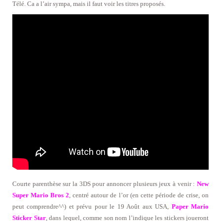
Télé. Ca a l’air sympa, mais il faut voir les titres proposés.
Courte parenthèse sur la 3DS pour annoncer plusieurs jeux à venir :
New
Super Mario Bros 2
, centré autour de l’or (en cette période de crise, on
peut comprendre^^) et prévu pour le 19 Août aux USA,
Paper Mario
Sticker Star
, dans lequel, comme son nom l’indique les stickers joueront