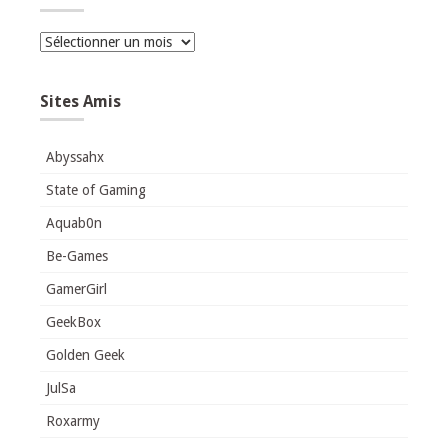
Archives
Sites Amis
Abyssahx
State of Gaming
Aquab0n
Be-Games
GamerGirl
GeekBox
Golden Geek
JulSa
Roxarmy