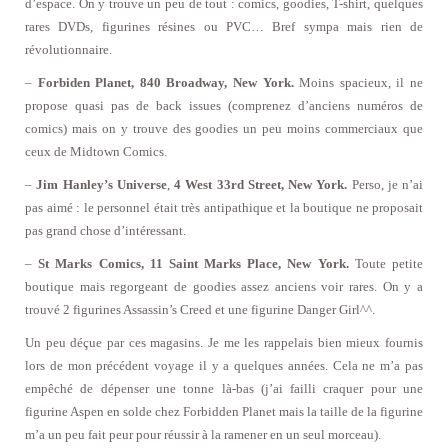
d’espace. On y trouve un peu de tout : comics, goodies, T-shirt, quelques
rares DVDs, figurines résines ou PVC… Bref sympa mais rien de
révolutionnaire.
–
Forbiden Planet, 840 Broadway, New York.
Moins spacieux, il ne
propose quasi pas de back issues (comprenez d’anciens numéros de
comics) mais on y trouve des goodies un peu moins commerciaux que
ceux de Midtown Comics.
–
Jim Hanley’s Universe
,
4 West 33rd Street, New York.
Perso, je n’ai
pas aimé : le personnel était très antipathique et la boutique ne proposait
pas grand chose d’intéressant.
–
St Marks Comics,
11 Saint Marks Place, New York.
Toute petite
boutique mais regorgeant de goodies assez anciens voir rares. On y a
trouvé 2 figurines Assassin’s Creed et une figurine Danger Girl^^.
Un peu déçue par ces magasins. Je me les rappelais bien mieux fournis
lors de mon précédent voyage il y a quelques années. Cela ne m’a pas
empêché de dépenser une tonne là-bas (j’ai failli craquer pour une
figurine Aspen en solde chez Forbidden Planet mais la taille de la figurine
m’a un peu fait peur pour réussir à la ramener en un seul morceau).