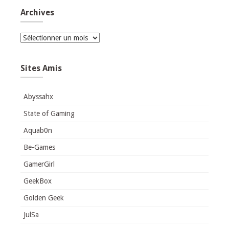
Archives
Archives
Sites Amis
Abyssahx
State of Gaming
Aquab0n
Be-Games
GamerGirl
GeekBox
Golden Geek
JulSa