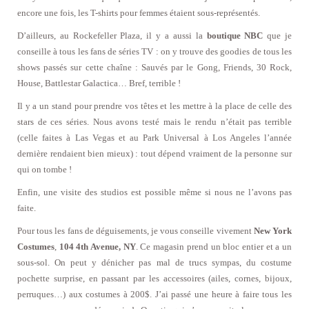
encore une fois, les T-shirts pour femmes étaient sous-représentés.
D’ailleurs, au Rockefeller Plaza, il y a aussi la
boutique NBC
que je
conseille à tous les fans de séries TV : on y trouve des goodies de tous les
shows passés sur cette chaîne : Sauvés par le Gong, Friends, 30 Rock,
House, Battlestar Galactica… Bref, terrible !
Il y a un stand pour prendre vos têtes et les mettre à la place de celle des
stars de ces séries. Nous avons testé mais le rendu n’était pas terrible
(celle faites à Las Vegas et au Park Universal à Los Angeles l’année
dernière rendaient bien mieux) : tout dépend vraiment de la personne sur
qui on tombe !
Enfin, une visite des studios est possible même si nous ne l’avons pas
faite.
Pour tous les fans de déguisements, je vous conseille vivement
New York
Costumes
,
104 4th Avenue, NY
. Ce magasin prend un bloc entier et a un
sous-sol. On peut y dénicher pas mal de trucs sympas, du costume
pochette surprise, en passant par les accessoires (ailes, cornes, bijoux,
perruques…) aux costumes à 200$. J’ai passé une heure à faire tous les