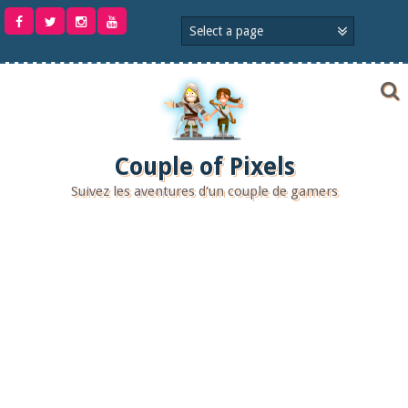
Aller
au
contenu
Couple of Pixels
Suivez les aventures d'un couple de gamers