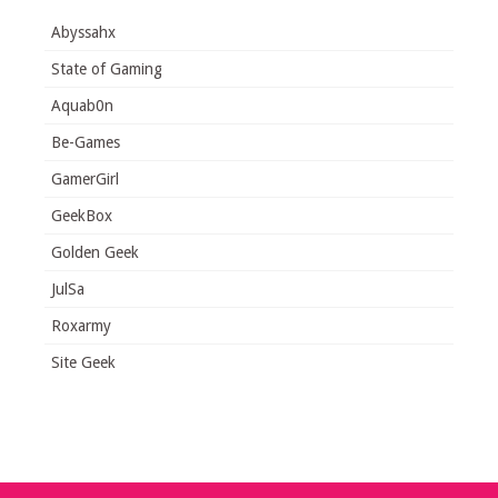
Abyssahx
State of Gaming
Aquab0n
Be-Games
GamerGirl
GeekBox
Golden Geek
JulSa
Roxarmy
Site Geek