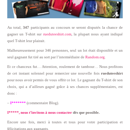
Au total,
347
participants au concours se seront disputés la chance de
gagner un T-shirt sur
rueduteeshirt.com
, la plupart nous ayant indiqué
quel T-shirt leur plairait.
Malheureusement pour 346 personnes, seul un lot était disponible et un
seul gagnant fut tiré au sort par l’intermédiaire de
Random.org
.
Et ce chanceux fut… Attention, roulement de tambour… Nous profitons
de cet instant solennel pour remercier une nouvelle fois
rueduteeshirt
pour nous avoir permis de vous offrir ce lot. Le gagnant du T-shirt de son
choix, qui a d’ailleurs gagné grâce à ses chances supplémentaires, est
donc :
–
I*******
(commentaire Blog).
I*****, nous t’invitons à nous contacter
dès que possible.
Encore une fois, merci à toutes et tous pour votre participation et
félicitations aux gagnants.