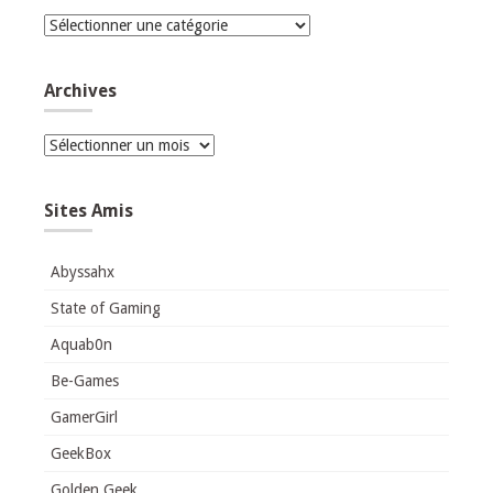
Catégories
Archives
Archives
Sites Amis
Abyssahx
State of Gaming
Aquab0n
Be-Games
GamerGirl
GeekBox
Golden Geek