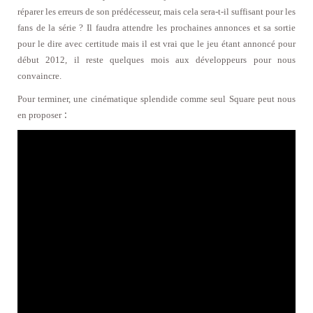
réparer les erreurs de son prédécesseur, mais cela sera-t-il suffisant pour les
fans de la série ? Il faudra attendre les prochaines annonces et sa sortie
pour le dire avec certitude mais il est vrai que le jeu étant annoncé pour
début 2012, il reste quelques mois aux développeurs pour nous
convaincre.
Pour terminer, une cinématique splendide comme seul Square peut nous
:
en proposer