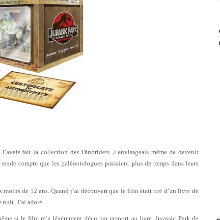
. J’avais fait la collection des Dinoriders. J’envisageais même de devenir
 rende compte que les paléontologues passaient plus de temps dans leurs
ux moins de 12 ans. Quand j’ai découvert que le film était tiré d’un livre de
 nuit. J’ai adoré.
même si le film m’a légèrement déçu par rapport au livre, Jurassic Park de