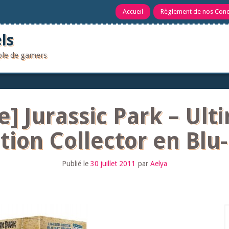
Accueil
Règlement de nos Con
ls
uple de gamers
Jurassic Park – Ulti
tion Collector en Blu
Publié le
30 juillet 2011
par
Aelya
R