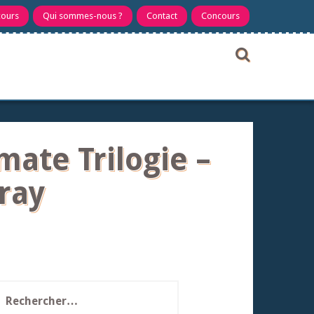
cours
Qui sommes-nous ?
Contact
Concours
mate Trilogie –
-ray
echercher :