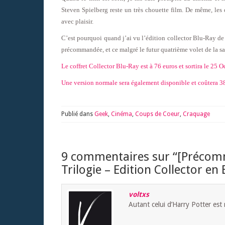
Steven Spielberg reste un très chouette film. De même, les 
avec plaisir.
C’est pourquoi quand j’ai vu l’édition collector Blu-Ray de 
précommandée, et ce malgré le futur quatrième volet de la s
Le coffret Collector Blu-Ray est à 76 euros et sortira le 25 
Une version normale sera également disponible et coûtera 38
Publié dans
Geek
,
Cinéma
,
Coups de Coeur
,
Craquage
9 commentaires sur “
[Précomm
Trilogie – Edition Collector en 
voltxs
Autant celui d’Harry Potter est 