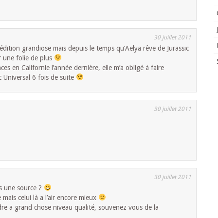
30 juillet 2011
dition grandiose mais depuis le temps qu’Aelya rêve de Jurassic
ir une folie de plus
es en Californie l’année dernière, elle m’a obligé à faire
c Universal 6 fois de suite
30 juillet 2011
30 juillet 2011
is une source ?
e mais celui là a l’air encore mieux
endre a grand chose niveau qualité, souvenez vous de la