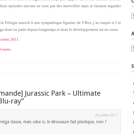
C
deux épisodes suivant ne sont pas des merveilles mais se laissent regarder
C
la Trilogie associé à une sympathique figurine de T-Rex, j’ai craqué et l’ai
aga dont on parle depuis longtemps et dont le développement est en cours.
A
Octobre 2011.
A
 euros.
S
ande] Jurassic Park – Ultimate
Blu-ray
”
30 juillet 2011
méga classe, mais celui ci, le dinosaure fait plastique, non ?