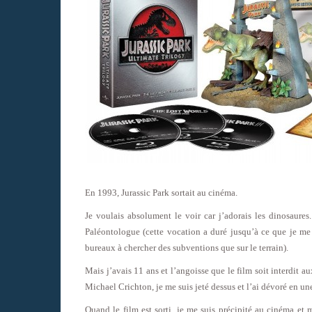
En 1993, Jurassic Park sortait au cinéma.
Je voulais absolument le voir car j’adorais les dinosaures
Paléontologue (cette vocation a duré jusqu’à ce que je me
bureaux à chercher des subventions que sur le terrain).
Mais j’avais 11 ans et l’angoisse que le film soit interdit a
Michael Crichton, je me suis jeté dessus et l’ai dévoré en une
Quand le film est sorti, je me suis précipité au cinéma et 