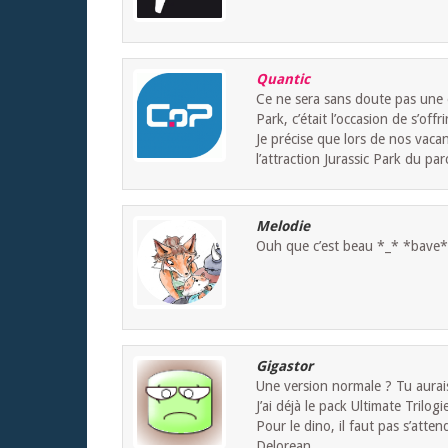
Quantic
Ce ne sera sans doute pas une é
Park, c’était l’occasion de s’offr
Je précise que lors de nos vacanc
l’attraction Jurassic Park du par
Melodie
Ouh que c’est beau *_* *bave*
Gigastor
Une version normale ? Tu aura
J’ai déjà le pack Ultimate Trilogi
Pour le dino, il faut pas s’att
Delorean…