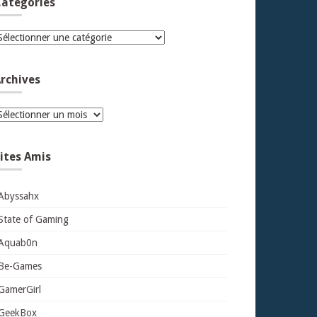
atégories
atégories
rchives
rchives
ites Amis
Abyssahx
State of Gaming
Aquab0n
Be-Games
GamerGirl
GeekBox