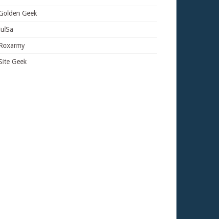
Golden Geek
JulSa
Roxarmy
Site Geek