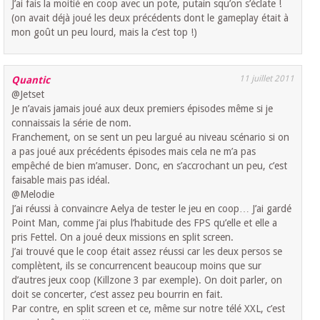
J’ai fais la moitié en coop avec un pote, putain squ’on s’éclate !
(on avait déjà joué les deux précédents dont le gameplay était à
mon goût un peu lourd, mais la c’est top !)
11 juillet 2011
Quantic
@Jetset
Je n’avais jamais joué aux deux premiers épisodes même si je
connaissais la série de nom.
Franchement, on se sent un peu largué au niveau scénario si on
a pas joué aux précédents épisodes mais cela ne m’a pas
empêché de bien m’amuser. Donc, en s’accrochant un peu, c’est
faisable mais pas idéal.
@Melodie
J’ai réussi à convaincre Aelya de tester le jeu en coop… J’ai gardé
Point Man, comme j’ai plus l’habitude des FPS qu’elle et elle a
pris Fettel. On a joué deux missions en split screen.
J’ai trouvé que le coop était assez réussi car les deux persos se
complètent, ils se concurrencent beaucoup moins que sur
d’autres jeux coop (Killzone 3 par exemple). On doit parler, on
doit se concerter, c’est assez peu bourrin en fait.
Par contre, en split screen et ce, même sur notre télé XXL, c’est