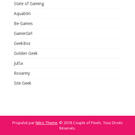
State of Gaming
Aquab0n
Be-Games
GamerGirl
GeekBox
Golden Geek
JulSa
Roxarmy
Site Geek
Propulsé par
Nitro Theme
.
© 2018 Couple of Pixels. Tous Droits
Réservés.