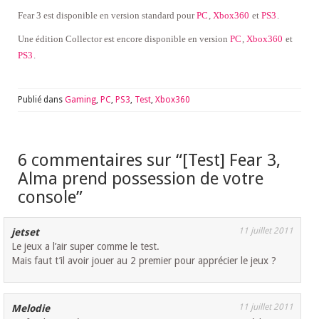
Fear 3 est disponible en version standard pour
PC
,
Xbox360
et
PS3
.
Une édition Collector est encore disponible en version
PC
,
Xbox360
et
PS3
.
Publié dans
Gaming
,
PC
,
PS3
,
Test
,
Xbox360
6 commentaires sur “
[Test] Fear 3,
Alma prend possession de votre
console
”
11 juillet 2011
jetset
Le jeux a l’air super comme le test.
Mais faut t’il avoir jouer au 2 premier pour apprécier le jeux ?
11 juillet 2011
Melodie