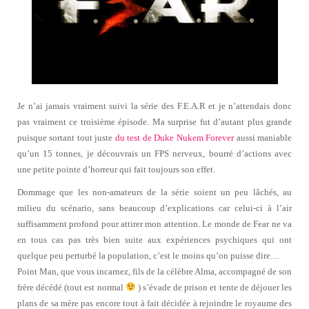
Je n’ai jamais vraiment suivi la série des F.E.A.R et je n’attendais donc
pas vraiment ce troisième épisode. Ma surprise fut d’autant plus grande
puisque sortant tout juste
du test de Duke Nukem Forever
aussi maniable
qu’un 15 tonnes, je découvrais un FPS nerveux, bourré d’actions avec
une petite pointe d’horreur qui fait toujours son effet.
Dommage que les non-amateurs de la série soient un peu lâchés, au
milieu du scénario, sans beaucoup d’explications car celui-ci à l’air
suffisamment profond pour attirer mon attention. Le monde de Fear ne va
en tous cas pas très bien suite aux expériences psychiques qui ont
quelque peu perturbé la population, c’est le moins qu’on puisse dire…
Point Man, que vous incarnez, fils de la célèbre Alma, accompagné de son
frère décédé (tout est normal
) s’évade de prison et tente de déjouer les
plans de sa mère pas encore tout à fait décidée à rejoindre le royaume des