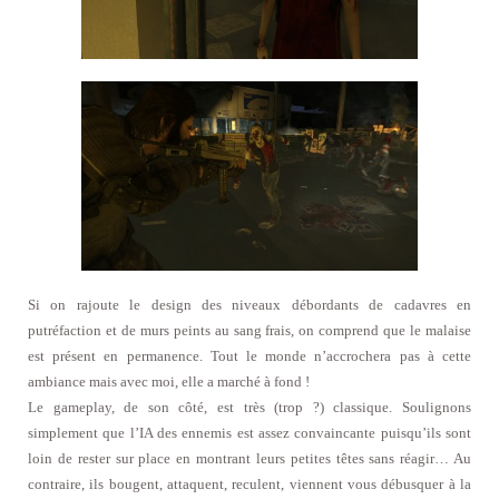
Si on rajoute le design des niveaux débordants de cadavres en
putréfaction et de murs peints au sang frais, on comprend que le malaise
est présent en permanence. Tout le monde n’accrochera pas à cette
ambiance mais avec moi, elle a marché à fond !
Le gameplay, de son côté, est très (trop ?) classique. Soulignons
simplement que l’IA des ennemis est assez convaincante puisqu’ils sont
loin de rester sur place en montrant leurs petites têtes sans réagir… Au
contraire, ils bougent, attaquent, reculent, viennent vous débusquer à la