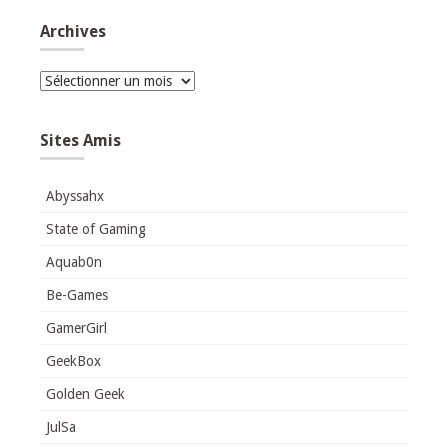
Archives
Archives
Sites Amis
Abyssahx
State of Gaming
Aquab0n
Be-Games
GamerGirl
GeekBox
Golden Geek
JulSa