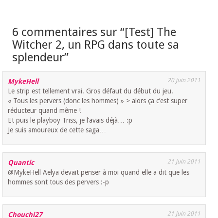
6 commentaires sur “
[Test] The
Witcher 2, un RPG dans toute sa
splendeur
”
20 juin 2011
MykeHell
Le strip est tellement vrai. Gros défaut du début du jeu.
« Tous les pervers (donc les hommes) » > alors ça c’est super
réducteur quand même !
Et puis le playboy Triss, je l’avais déjà… :p
Je suis amoureux de cette saga…
21 juin 2011
Quantic
@MykeHell Aelya devait penser à moi quand elle a dit que les
hommes sont tous des pervers :-p
21 juin 2011
Chouchi27