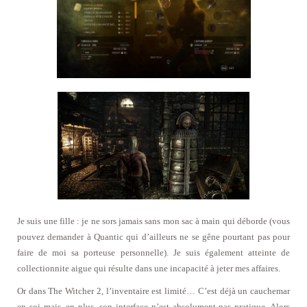
Je suis une fille : je ne sors jamais sans mon sac à main qui déborde (vous
pouvez demander à Quantic qui d’ailleurs ne se gêne pourtant pas pour
faire de moi sa porteuse personnelle). Je suis également atteinte de
collectionnite aigue qui résulte dans une incapacité à jeter mes affaires.
Or dans The Witcher 2, l’inventaire est limité… C’est déjà un cauchemar
en soi mais, en plus, son interface n’est absolument pas pratique. Alors