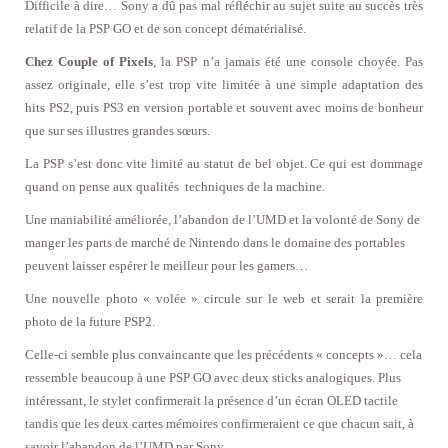
Difficile à dire… Sony a dû pas mal réfléchir au sujet suite au succès très
relatif de la PSP GO et de son concept dématérialisé.
Chez Couple of Pixels
, la PSP n’a jamais été une console choyée. Pas
assez originale, elle s’est trop vite limitée à une simple adaptation des
hits PS2, puis PS3 en version portable et souvent avec moins de bonheur
que sur ses illustres grandes sœurs.
La PSP s’est donc vite limité au statut de bel objet. Ce qui est dommage
quand on pense aux qualités techniques de la machine.
Une maniabilité améliorée, l’abandon de l’UMD et la volonté de Sony de
manger les parts de marché de Nintendo dans le domaine des portables
peuvent laisser espérer le meilleur pour les gamers…
Une nouvelle photo « volée » circule sur le web et serait la première
photo de la future PSP2.
Celle-ci semble plus convaincante que les précédents « concepts »… cela
ressemble beaucoup à une PSP GO avec deux sticks analogiques. Plus
intéressant, le stylet confirmerait la présence d’un écran OLED tactile
tandis que les deux cartes mémoires confirmeraient ce que chacun sait, à
savoir l’abandon de l’UMD par Sony…