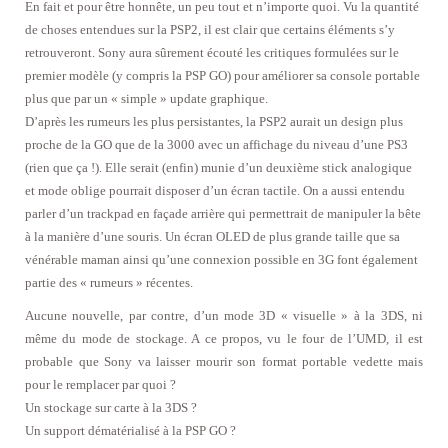
En fait et pour être honnête, un peu tout et n’importe quoi. Vu la quantité
de choses entendues sur la PSP2, il est clair que certains éléments s’y
retrouveront. Sony aura sûrement écouté les critiques formulées sur le
premier modèle (y compris la PSP GO) pour améliorer sa console portable
plus que par un « simple » update graphique.
D’après les rumeurs les plus persistantes, la PSP2 aurait un design plus
proche de la GO que de la 3000 avec un affichage du niveau d’une PS3
(rien que ça !). Elle serait (enfin) munie d’un deuxième stick analogique
et mode oblige pourrait disposer d’un écran tactile. On a aussi entendu
parler d’un trackpad en façade arrière qui permettrait de manipuler la bête
à la manière d’une souris. Un écran OLED de plus grande taille que sa
vénérable maman ainsi qu’une connexion possible en 3G font également
partie des « rumeurs » récentes.
Aucune nouvelle, par contre, d’un mode 3D « visuelle » à la 3DS, ni
même du mode de stockage. A ce propos, vu le four de l’UMD, il est
probable que Sony va laisser mourir son format portable vedette mais
pour le remplacer par quoi ?
Un stockage sur carte à la 3DS ?
Un support dématérialisé à la PSP GO ?