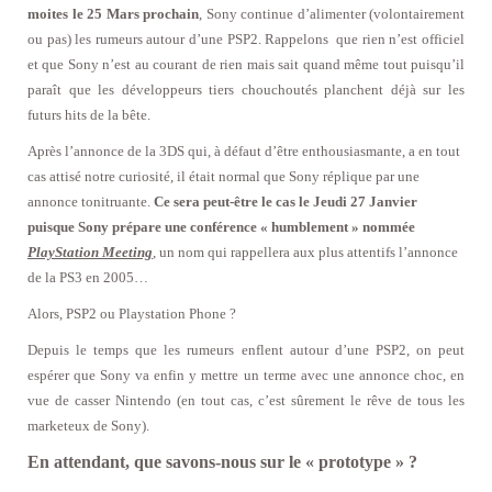
moites le 25 Mars prochain
, Sony continue d’alimenter (volontairement
ou pas) les rumeurs autour d’une PSP2. Rappelons que rien n’est officiel
et que Sony n’est au courant de rien mais sait quand même tout puisqu’il
paraît que les développeurs tiers chouchoutés planchent déjà sur les
futurs hits de la bête.
Après l’annonce de la 3DS qui, à défaut d’être enthousiasmante, a en tout
cas attisé notre curiosité, il était normal que Sony réplique par une
annonce tonitruante.
Ce sera peut-être le cas le Jeudi 27 Janvier
puisque Sony prépare une conférence « humblement » nommée
PlayStation Meeting
, un nom qui rappellera aux plus attentifs l’annonce
de la PS3 en 2005…
Alors, PSP2 ou Playstation Phone ?
Depuis le temps que les rumeurs enflent autour d’une PSP2, on peut
espérer que Sony va enfin y mettre un terme avec une annonce choc, en
vue de casser Nintendo (en tout cas, c’est sûrement le rêve de tous les
marketeux de Sony).
En attendant, que savons-nous sur le « prototype » ?