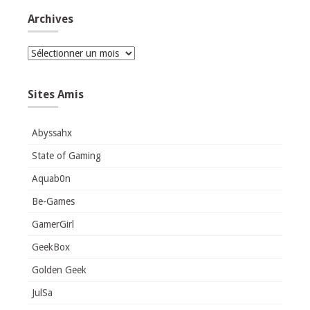
Archives
Archives
Sites Amis
Abyssahx
State of Gaming
Aquab0n
Be-Games
GamerGirl
GeekBox
Golden Geek
JulSa