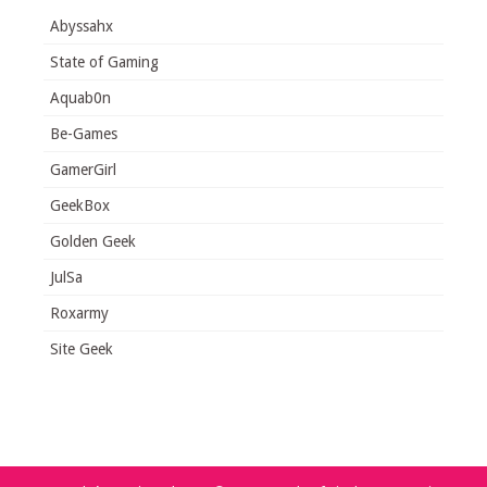
Abyssahx
State of Gaming
Aquab0n
Be-Games
GamerGirl
GeekBox
Golden Geek
JulSa
Roxarmy
Site Geek