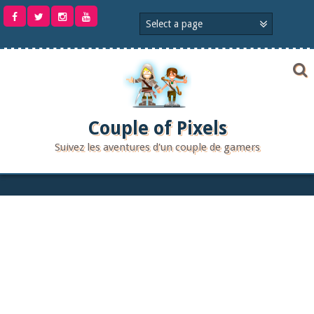
Aller
au
contenu
Couple of Pixels
Suivez les aventures d'un couple de gamers