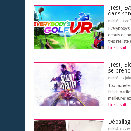
[Test] Ev
dans son
Publié le
9 ao
Everybody’s 
depuis de no
très réaliste
Lire la suite
[Test] B
se prend
Publié le
4 jui
Tout acheteu
faisait parti
meilleures e
Lire la suite
Déballag
Publié le
27 m