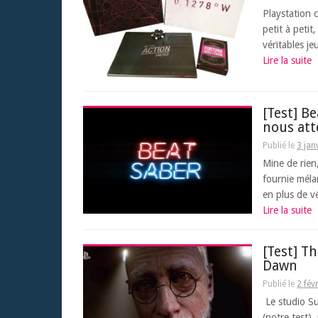
Playstation 
petit à peti
véritables je
Lire la suite
[Test] Be
nous at
Publié le
3 jan
Mine de rien
fournie méla
en plus de vé
Lire la suite
[Test] T
Dawn
Publié le
2 fév
Le studio Su
(notre test),