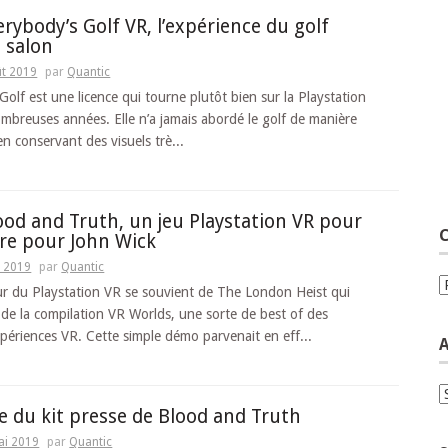
erybody’s Golf VR, l’expérience du golf
 salon
ût 2019
par
Quantic
Golf est une licence qui tourne plutôt bien sur la Playstation
mbreuses années. Elle n’a jamais abordé le golf de manière
 en conservant des visuels trè...
lood and Truth, un jeu Playstation VR pour
C
re pour John Wick
n 2019
par
Quantic
C
r du Playstation VR se souvient de The London Heist qui
e de la compilation VR Worlds, une sorte de best of des
xpériences VR. Cette simple démo parvenait en eff...
A
A
e du kit presse de Blood and Truth
ai 2019
par
Quantic