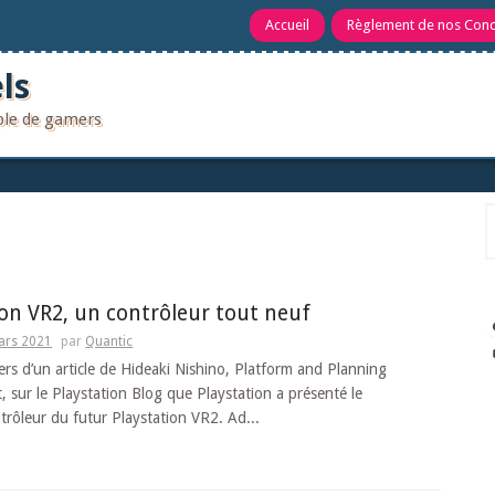
Accueil
Règlement de nos Con
ls
uple de gamers
R
ion VR2, un contrôleur tout neuf
ars 2021
par
Quantic
vers d’un article de Hideaki Nishino, Platform and Planning
sur le Playstation Blog que Playstation a présenté le
rôleur du futur Playstation VR2. Ad...