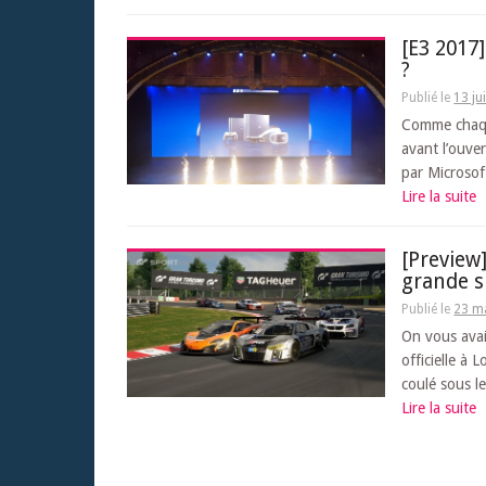
[E3 2017
?
Publié le
13 ju
Comme chaque
avant l’ouve
par Microsoft
Lire la suite
[Preview
grande s
Publié le
23 m
On vous avai
officielle à
coulé sous le
Lire la suite