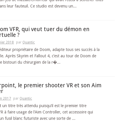
ans leur fauteuil. Ce studio est devenu un...
oom VFR, qui veut tuer du démon en
rtuelle ?
vier 2018
par
Quantic
éditeur propriétaire de Doom, adapte tous ses succès à la
elle. Après Skyrim et Fallout 4, c’est au tour de Doom de
e bistouri du chirurgien de la r�...
arpoint, le premier shooter VR et son Aim
er
in 2017
par
Quantic
t un titre très attendu puisqu’il est le premier titre
R à faire usage de l’Aim Controller, cet accessoire qui
n fusil blanc futuriste avec une sorte de ...