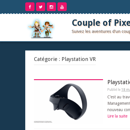
Aller
au
contenu
Couple of Pixe
Suivez les aventures d'un co
Catégorie :
Playstation VR
Playstat
Publié le
18 m
C’est au tra
Management, 
nouveau cont
Lire la suite