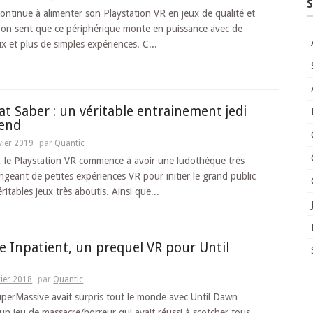
S
continue à alimenter son Playstation VR en jeux de qualité et
t, on sent que ce périphérique monte en puissance avec de
ux et plus de simples expériences. C...
at Saber : un véritable entrainement jedi
tend
vier 2019
par
Quantic
, le Playstation VR commence à avoir une ludothèque très
ngeant de petites expériences VR pour initier le grand public
ritables jeux très aboutis. Ainsi que...
he Inpatient, un prequel VR pour Until
rier 2018
par
Quantic
perMassive avait surpris tout le monde avec Until Dawn
 un jeu de massacre/horreur qui avait réussi à scotcher tous