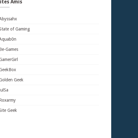
ites Amis
Abyssahx
State of Gaming
Aquab0n
Be-Games
GamerGirl
GeekBox
Golden Geek
JulSa
Roxarmy
Site Geek