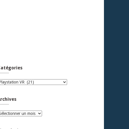
atégories
atégories
rchives
rchives