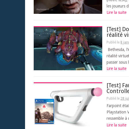
les joueurs d
Lire la suite
[Test] D
réalité vi
Publié le
8 jan
Bethesda, l’
réalité virtu
passer sous l
Lire la suite
[Test] F
Controll
Publié le
28 ju
Farpoint étai
Playstation V
ressemble à u
Lire la suite