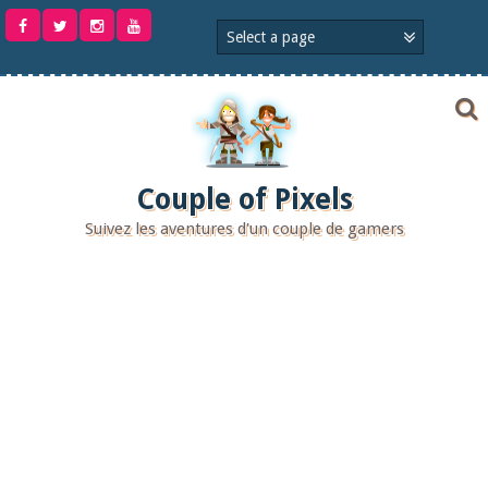
Aller
au
contenu
Couple of Pixels
Suivez les aventures d'un couple de gamers