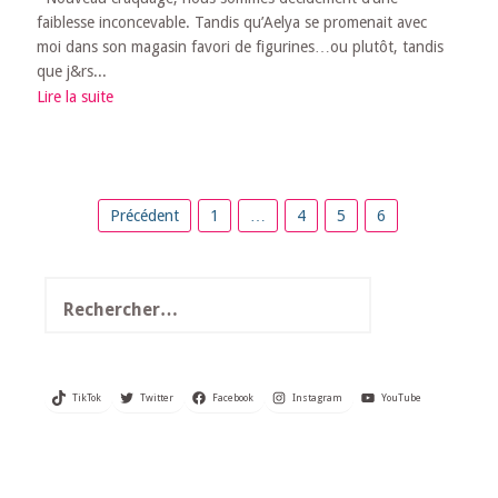
faiblesse inconcevable. Tandis qu’Aelya se promenait avec
moi dans son magasin favori de figurines…ou plutôt, tandis
que j&rs...
Lire la suite
Pagination
Précédent
1
…
4
5
6
des
publications
Rechercher :
TikTok
Twitter
Facebook
Instagram
YouTube