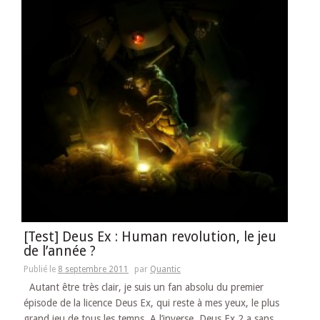
[Test] Deus Ex : Human revolution, le jeu
de l’année ?
Publié le
8 septembre 2011
par
Quantic
Autant être très clair, je suis un fan absolu du premier
épisode de la licence Deus Ex, qui reste à mes yeux, le plus
grand jeu de tous les temps. A l’inverse, Deus Ex 2 a sans