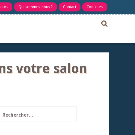
cours
Qui sommes-nous ?
Contact
Concours
ns votre salon
echercher :