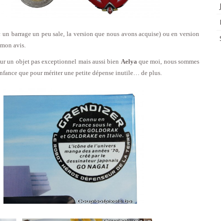
ec un barrage un peu sale, la version que nous avons acquise) ou en version
 mon avis.
pour un objet pas exceptionnel mais aussi bien
Aelya
que moi, nous sommes
enfance que pour mériter une petite dépense inutile… de plus.