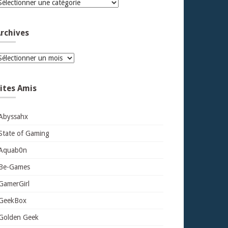
atégories
rchives
rchives
ites Amis
Abyssahx
State of Gaming
Aquab0n
Be-Games
GamerGirl
GeekBox
Golden Geek