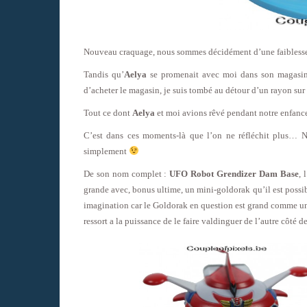
Nouveau craquage, nous sommes décidément d’une faibless
Tandis qu’
Aelya
se promenait avec moi dans son magasin 
d’acheter le magasin, je suis tombé au détour d’un rayon sur
Tout ce dont
Aelya
et moi avions rêvé pendant notre enfance
C’est dans ces moments-là que l’on ne réfléchit plus… Ni
simplement
De son nom complet :
UFO Robot Grendizer Dam Base
, 
grande avec, bonus ultime, un mini-goldorak qu’il est possibl
imagination car le Goldorak en question est grand comme une
ressort a la puissance de le faire valdinguer de l’autre côté