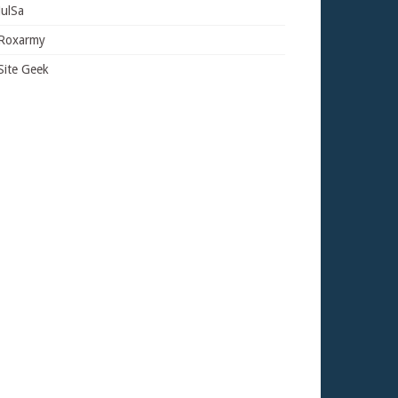
JulSa
Roxarmy
Site Geek