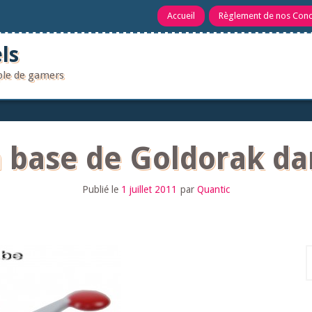
Accueil
Règlement de nos Con
ls
uple de gamers
 base de Goldorak da
Publié le
1 juillet 2011
par
Quantic
R