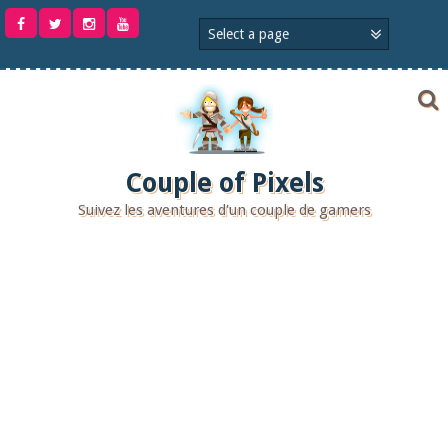
Aller
au
contenu
Couple of Pixels
Suivez les aventures d'un couple de gamers