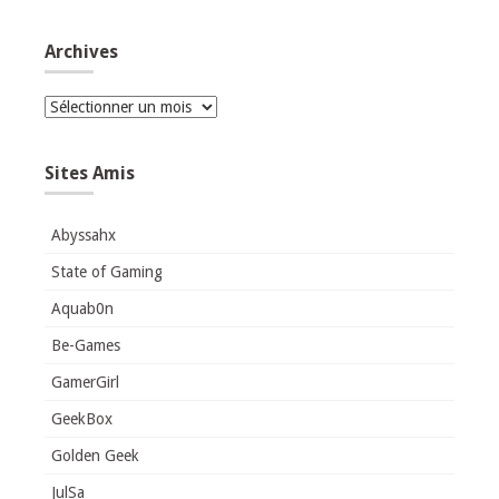
Archives
Archives
Sites Amis
Abyssahx
State of Gaming
Aquab0n
Be-Games
GamerGirl
GeekBox
Golden Geek
JulSa