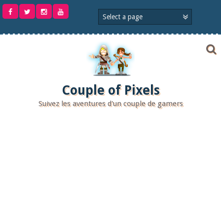
Aller
au
contenu
Couple of Pixels
Suivez les aventures d'un couple de gamers