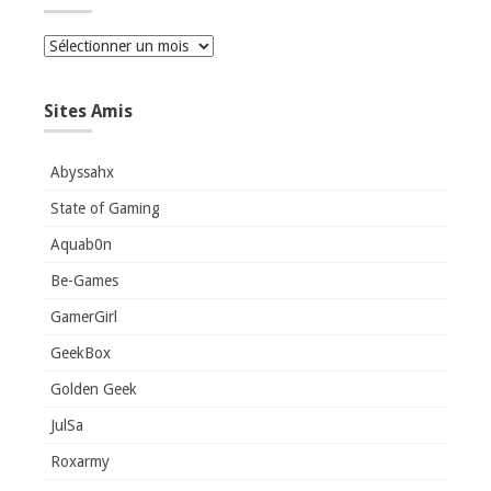
Archives
Sites Amis
Abyssahx
State of Gaming
Aquab0n
Be-Games
GamerGirl
GeekBox
Golden Geek
JulSa
Roxarmy