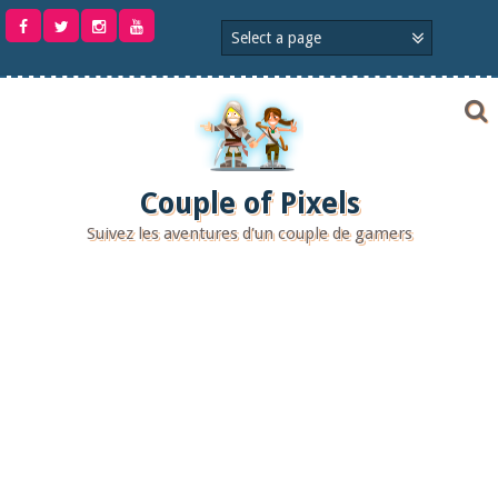
Aller
au
contenu
Couple of Pixels
Suivez les aventures d'un couple de gamers