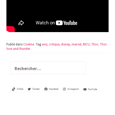
Publié dans
Cinéma
Tag
avis
,
critique
,
disney
,
marvel
,
MCU
,
Thor
,
Thor
love and thunder
Rechercher :
TikTok
Twitter
Facebook
Instagram
YouTube