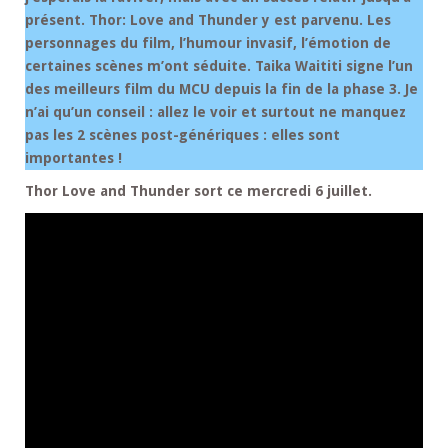
présent. Thor: Love and Thunder y est parvenu. Les
personnages du film, l’humour invasif, l’émotion de
certaines scènes m’ont séduite. Taika Waititi signe l’un
des meilleurs film du MCU depuis la fin de la phase 3. Je
n’ai qu’un conseil : allez le voir et surtout ne manquez
pas les 2 scènes post-génériques : elles sont
importantes !
Thor Love and Thunder sort ce mercredi 6 juillet.