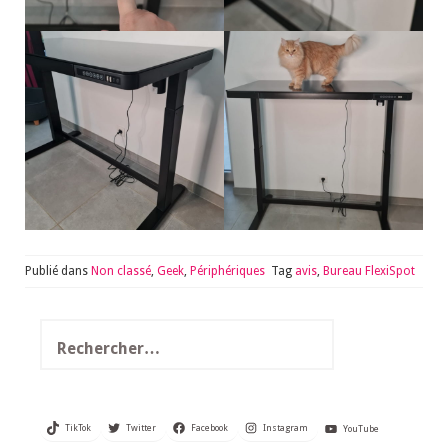
Publié dans
Non classé
,
Geek
,
Périphériques
Tag
avis
,
Bureau FlexiSpot
Rechercher :
TikTok
Twitter
Facebook
Instagram
YouTube