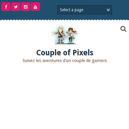
Aller
au
contenu
Couple of Pixels
Suivez les aventures d'un couple de gamers