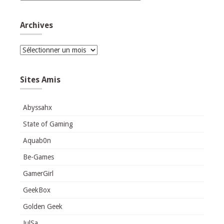
Archives
Archives
Sites Amis
Abyssahx
State of Gaming
Aquab0n
Be-Games
GamerGirl
GeekBox
Golden Geek
JulSa