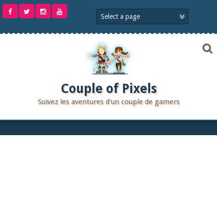
Aller
au
contenu
Couple of Pixels
Suivez les aventures d'un couple de gamers