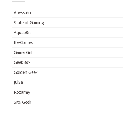
Abyssahx
State of Gaming
Aquab0n
Be-Games
GamerGirl
GeekBox
Golden Geek
JulSa
Roxarmy
Site Geek