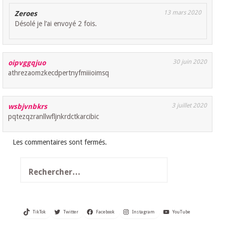
13 mars 2020
Zeroes
Désolé je l’ai envoyé 2 fois.
30 juin 2020
oipvggqjuo
athrezaomzkecdpertnyfmiiioimsq
3 juillet 2020
wsbjvnbkrs
pqtezqzranllwfljnkrdctkarcibic
Les commentaires sont fermés.
Rechercher :
TikTok
Twitter
Facebook
Instagram
YouTube