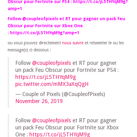
Obscur pour Fortnite sur PS4 : https://t.co/jL5THYqM9g?
amp=1
Follow @coupleofpixels et RT pour gagner un pack Feu
Obscur pour Fortnite sur Xbox One
: https://t.co/jL5THYqM9g?amp=1
ou vous pouvez directement
nous suivre
et retweeter le ou les
message(s) ci-dessous :
Follow
@coupleofpixels
et RT pour gagner
un pack Feu Obscur pour Fortnite sur PS4 :
https://t.co/jL5THYqM9g
pic.twitter.com/mMX3aXqQgH
— Couple of Pixels (@CoupleofPixels)
November 26, 2019
Follow
@coupleofpixels
et RT pour gagner
un pack Feu Obscur pour Fortnite sur Xbox
One :
https://t.co/jL5THYqM9g