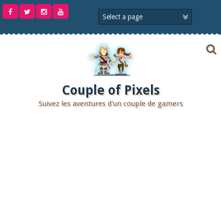
Aller
au
contenu
Couple of Pixels
Suivez les aventures d'un couple de gamers