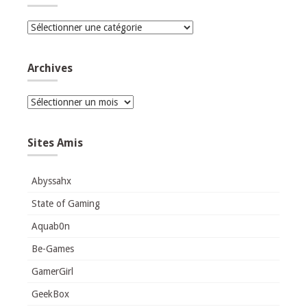
Catégories
Archives
Archives
Sites Amis
Abyssahx
State of Gaming
Aquab0n
Be-Games
GamerGirl
GeekBox