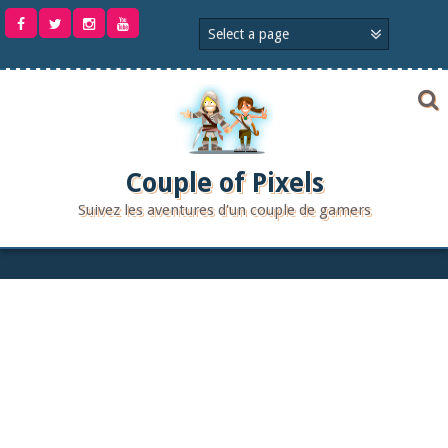
Aller
au
contenu
Couple of Pixels
Suivez les aventures d'un couple de gamers