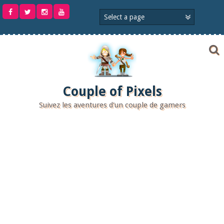
Aller
au
contenu
Couple of Pixels
Suivez les aventures d'un couple de gamers