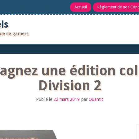
Accueil
Règlement de nos Con
ls
uple de gamers
agnez une édition col
Division 2
Publié le
22 mars 2019
par
Quantic
R