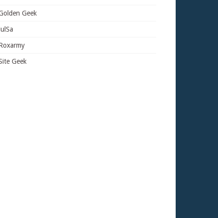
Golden Geek
JulSa
Roxarmy
Site Geek