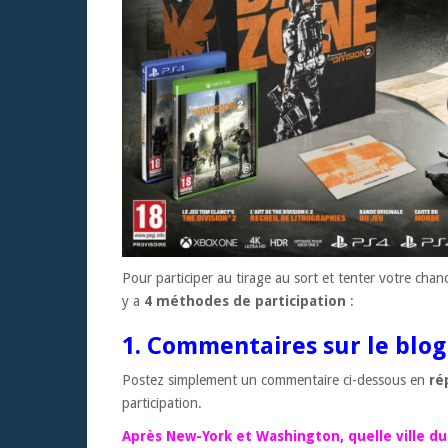
Pour participer au tirage au sort et tenter votre chan
y a
4 méthodes de participation
:
1. Commentaires sur le blog
Postez simplement un commentaire ci-dessous en
ré
participation.
Après New-York et Washington, quelle ville d