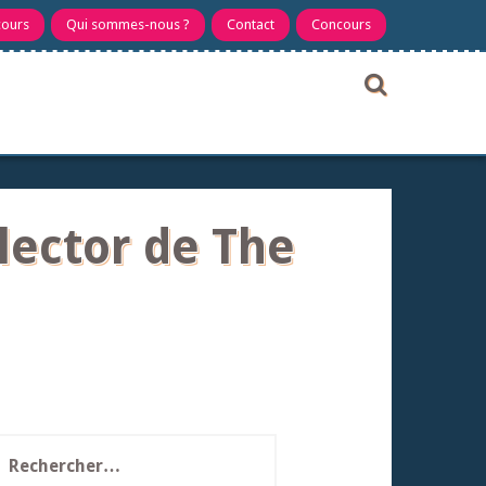
cours
Qui sommes-nous ?
Contact
Concours
lector de The
echercher :