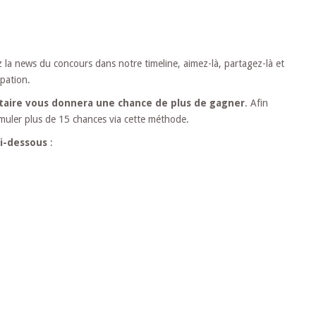
z la news du concours dans notre timeline, aimez-là, partagez-là et
ipation.
aire vous donnera une chance de plus de gagner
. Afin
umuler plus de 15 chances via cette méthode.
ci-dessous
: