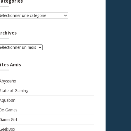
atégories
atégories
rchives
rchives
ites Amis
Abyssahx
State of Gaming
Aquab0n
Be-Games
GamerGirl
GeekBox