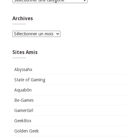
Archives
Archives
Sites Amis
Abyssahx
State of Gaming
Aquab0n
Be-Games
GamerGirl
GeekBox
Golden Geek