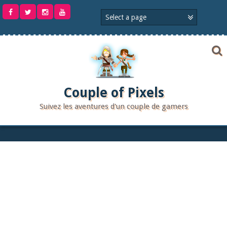
Aller
au
contenu
Couple of Pixels
Suivez les aventures d'un couple de gamers