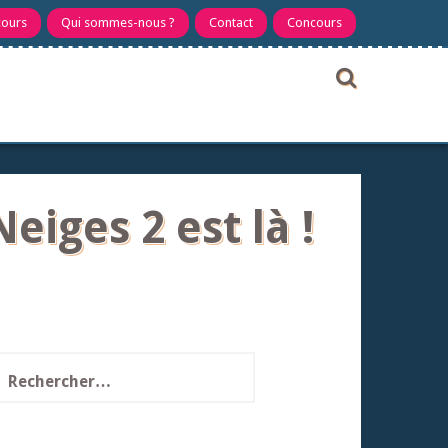
cours
Qui sommes-nous ?
Contact
Concours
Neiges 2 est là !
echercher :