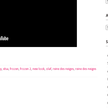
C
A
A
S
ey
,
elsa
,
frozen
,
frozen 2
,
new look
,
olaf
,
reine des neiges
,
reine des neiges