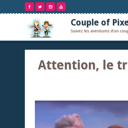
Aller
au
contenu
Couple of Pixe
Suivez les aventures d'un co
Attention, le tr