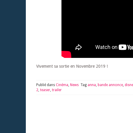
Vivement sa sortie en Novembre 2019 !
Publié dans
Cinéma
,
News
Tag
anna
,
bande annonce
,
disn
2
,
teaser
,
trailer