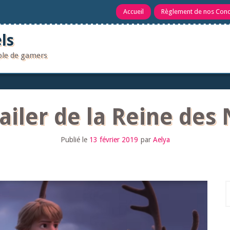
Accueil
Règlement de nos Con
ls
uple de gamers
ailer de la Reine des 
Publié le
13 février 2019
par
Aelya
R