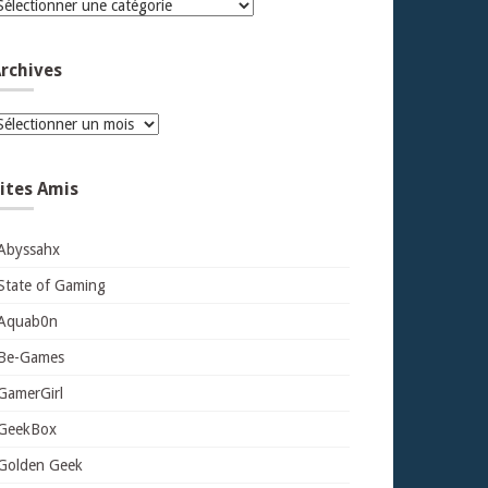
atégories
rchives
rchives
ites Amis
Abyssahx
State of Gaming
Aquab0n
Be-Games
GamerGirl
GeekBox
Golden Geek