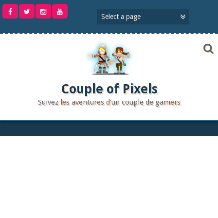
Aller
au
contenu
Couple of Pixels
Suivez les aventures d'un couple de gamers