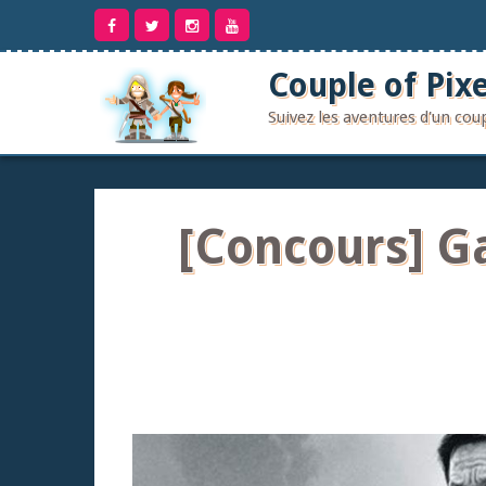
Aller
au
contenu
Couple of Pixe
Suivez les aventures d'un co
[Concours] G