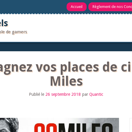
Accueil
Règlement de nos Con
ls
uple de gamers
agnez vos places de c
Miles
Publié le
26 septembre 2018
par
Quantic
R