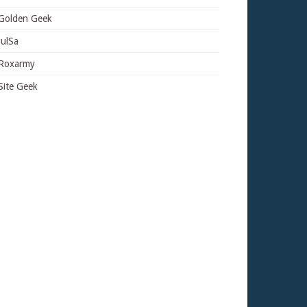
Golden Geek
JulSa
Roxarmy
Site Geek