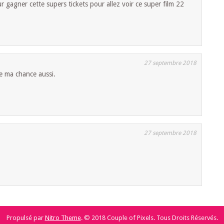
 gagner cette supers tickets pour allez voir ce super film 22
27 septembre 2018
e ma chance aussi.
27 septembre 2018
Propulsé par
Nitro Theme
.
© 2018 Couple of Pixels. Tous Droits Réservés.