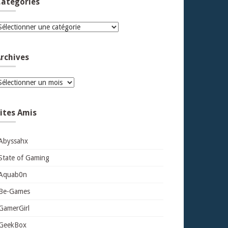
atégories
atégories
rchives
rchives
ites Amis
Abyssahx
State of Gaming
Aquab0n
Be-Games
GamerGirl
GeekBox