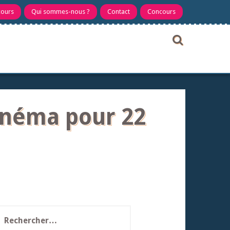
cours
Qui sommes-nous ?
Contact
Concours
inéma pour 22
echercher :