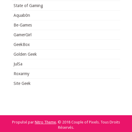
State of Gaming
Aquab0n
Be-Games
GamerGirl
GeekBox
Golden Geek
JulSa
Roxarmy
Site Geek
Propulsé par
Nitro Theme
.
© 2018 Couple of Pixels. Tous Droits
Réservés.