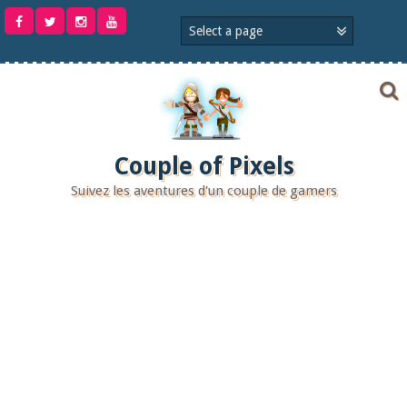
Aller
au
contenu
Couple of Pixels
Suivez les aventures d'un couple de gamers