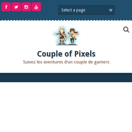
Aller
au
contenu
Couple of Pixels
Suivez les aventures d'un couple de gamers