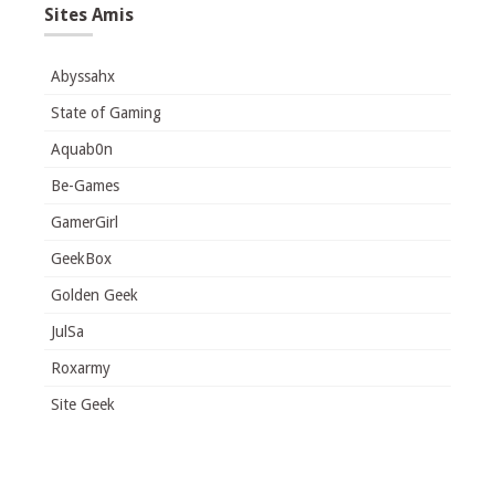
Sites Amis
Abyssahx
State of Gaming
Aquab0n
Be-Games
GamerGirl
GeekBox
Golden Geek
JulSa
Roxarmy
Site Geek