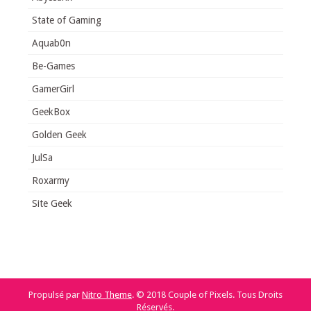
State of Gaming
Aquab0n
Be-Games
GamerGirl
GeekBox
Golden Geek
JulSa
Roxarmy
Site Geek
Propulsé par
Nitro Theme
.
© 2018 Couple of Pixels. Tous Droits
Réservés.