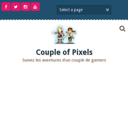
Aller
au
contenu
Couple of Pixels
Suivez les aventures d'un couple de gamers