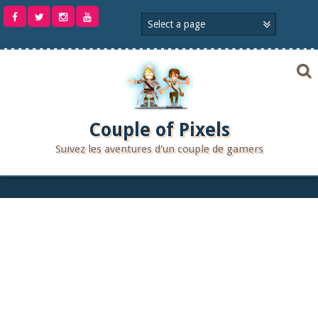
Aller
au
contenu
Couple of Pixels
Suivez les aventures d'un couple de gamers