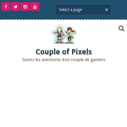
Aller
au
contenu
Couple of Pixels
Suivez les aventures d'un couple de gamers