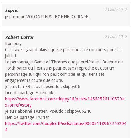
23 août 2017
kopter
je participe VOLONTIERS. BONNE JOURNéE.
23 août 2017
Robert Cotton
Bonjour,
C’est avec- grand plaisir que je participe à ce concours pour ce
joli lot
Le personnage Game of Thrones que je préfère est Brienne de
Torth parce qu’il est sans peur et sans reproche et c’est un
personnage sur qui l’on peut compter et qui tient ses
engagements coûte que coûte.
Je suis fan FB sous le pseudo : skippy06
Lien de partage Facebook :
https://www.facebook.com/skippy06/posts/145685761105704
5?pnref=story
Je suis abonné Twitter, Pseudo : skippy06240
Lien de partage Twitter :
https://twitter.com/CoupleofPixels/status/90005118967240294
4