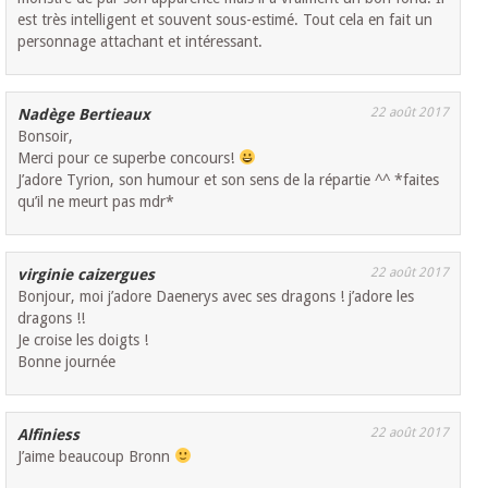
est très intelligent et souvent sous-estimé. Tout cela en fait un
personnage attachant et intéressant.
22 août 2017
Nadège Bertieaux
Bonsoir,
Merci pour ce superbe concours!
J’adore Tyrion, son humour et son sens de la répartie ^^ *faites
qu’il ne meurt pas mdr*
22 août 2017
virginie caizergues
Bonjour, moi j’adore Daenerys avec ses dragons ! j’adore les
dragons !!
Je croise les doigts !
Bonne journée
22 août 2017
Alfiniess
J’aime beaucoup Bronn