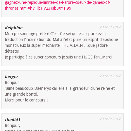
gagnez-une-replique-limitee-de-l-arbre-coeur-de-games-of-
thrones.html#hVTlbHV23Kib0XYT.99
23 août 2017
delphine
Mon personnage préféré C’est Cersei qui est « pure evil »
traduction l’incarnation du Mal à l’état pure un esprit diabolique
monstrueux la super méchante THE VILAIN …que j’adore
détester
Je participe à ce super concours je suis une HUGE fan..Merci
23 août 2017
berger
Bonjour
j’aime beaucoup Daenerys car elle a la grandeur d’une reine et
une grande bonté.
Merci pour le concours !
23 août 2017
thedid1
Bonjour,