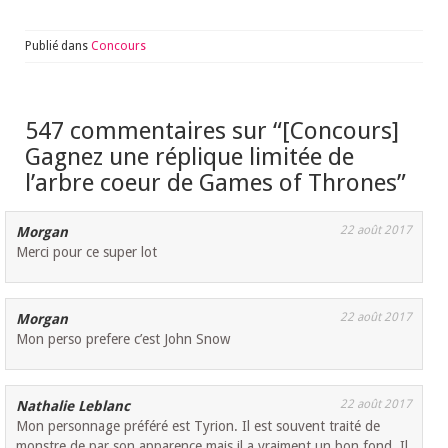
Publié dans
Concours
547 commentaires sur “
[Concours]
Gagnez une réplique limitée de
l’arbre coeur de Games of Thrones
”
22 août 2017
Morgan
Merci pour ce super lot
22 août 2017
Morgan
Mon perso prefere c’est John Snow
22 août 2017
Nathalie Leblanc
Mon personnage préféré est Tyrion. Il est souvent traité de
monstre de par son apparence mais il a vraiment un bon fond. Il