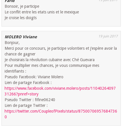
Farid
Bonsoir, je participe
Le conflit entre les etats unis et le mexique
Je croise les doigts
19 juin 2017
MOLERO Viviane
Bonjour,
Merci pour ce concours, je participe volontiers et j’espère avoir la
chance de gagner
Je choisirais la révolution cubaine avec Ché Guevara
Pour multiplier mes chances, je vous communique mes
identifiants :
Pseudo Facebook: Viviane Molero
Lien de partage Facebook :
https://www.facebook.com/viviane.molero/posts/11040264097
31266?pnref=story
Pseudo Twitter : fifine06240
Lien de partage Twitter :
https://twitter.com/CoupleofPixels/status/87500706957684736
0