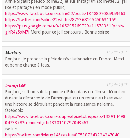
Annie Sigault pseudo soline22) et sur Instagram (solinette22) j’ai
liké et partagé ( en mode public)
https://www.facebook.com/soline22/posts/1340897085959663
https://twitter.com/soline22/status/875368105450631169
https://plus.google.com/u/0/105205769729411578361/posts/
gJrR4z5xM7i
Merci pour ce joli concours . Bonne soirée
15 juin 2017
Markus
Bonjour. Je propose la période révolutionnaire en France. Merci
et bonne chance à tous.
15 juin 2017
leloup146
Bonjour, soit on suit la pomme d’Eden dans un film se déroulant
durant la découverte de l’Amérique, ou un retour au base avec
une histoire se déroulant pendant la renaissance italienne.
facebook:
https://www.facebook.com/coupleofpixels.be/posts/132914498
0473378?comment_id=1330110797043463
twitter:
https://twitter.com/leloup146/status/875387243724247040