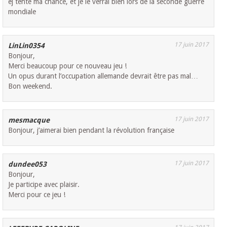
ej tente ma chance, et je le verrai bien lors de la seconde guerre
mondiale
17 juin 2017
LinLin0354
Bonjour,
Merci beaucoup pour ce nouveau jeu !
Un opus durant l’occupation allemande devrait être pas mal…
Bon weekend.
17 juin 2017
mesmacque
Bonjour, j’aimerai bien pendant la révolution française
17 juin 2017
dundee053
Bonjour,
Je participe avec plaisir.
Merci pour ce jeu !