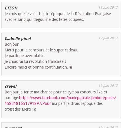
19 juin 2017
ETSOH
Je crois que je vais choisir l’époque de la Révolution Française
avec le sang qui dégouline des têtes coupées.
19 juin 2017
Isabelle pinel
Bonjour,
Merci pour le concours et le super cadeau.
Je participe avec plaisir.
Je choisirai La révolution francaise !
Encore merci et bonne continuation. ❀​​
19 juin 2017
crevel
Bonjour je tente ma chance pour ce sympa concours liké et
partagé:
https://www.facebook.com/mariepascale.jambon/posts/
1582181651791897.Pour
ma part je dirais l’époque des
croisades.Merci :))
19 juin 2017