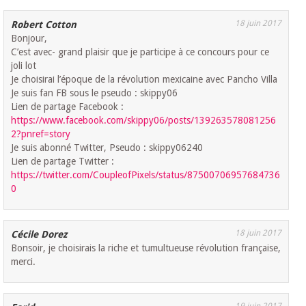
18 juin 2017
Robert Cotton
Bonjour,
C’est avec- grand plaisir que je participe à ce concours pour ce
joli lot
Je choisirai l’époque de la révolution mexicaine avec Pancho Villa
Je suis fan FB sous le pseudo : skippy06
Lien de partage Facebook :
https://www.facebook.com/skippy06/posts/139263578081256
2?pnref=story
Je suis abonné Twitter, Pseudo : skippy06240
Lien de partage Twitter :
https://twitter.com/CoupleofPixels/status/87500706957684736
0
18 juin 2017
Cécile Dorez
Bonsoir, je choisirais la riche et tumultueuse révolution française,
merci.
19 juin 2017