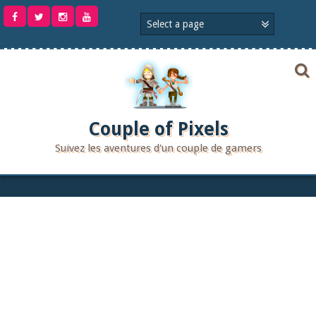
Aller
au
contenu
Couple of Pixels
Suivez les aventures d'un couple de gamers