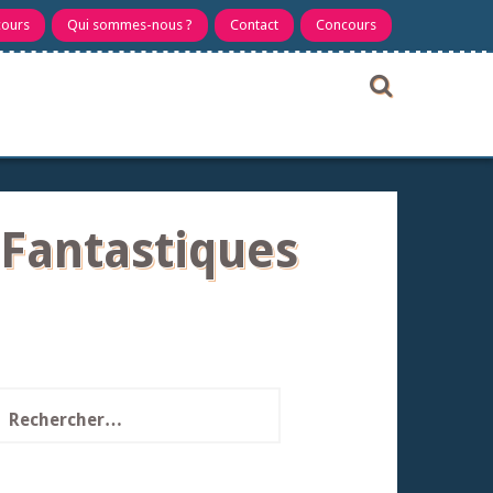
cours
Qui sommes-nous ?
Contact
Concours
 Fantastiques
echercher :