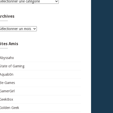
atégories
rchives
rchives
ites Amis
Abyssahx
State of Gaming
Aquab0n
Be-Games
GamerGirl
GeekBox
Golden Geek