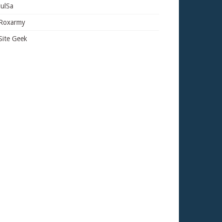
JulSa
Roxarmy
Site Geek