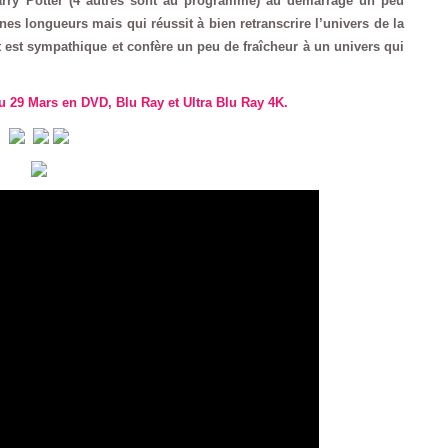
arry Potter (4 autres sont au programme) au démarrage un peu
ines longueurs mais qui réussit à bien retranscrire l’univers de la
t est sympathique et confère un peu de fraîcheur à un univers qui
u 29 Mars en DVD, Blu Ray et Ultra Blu Ray 4K.