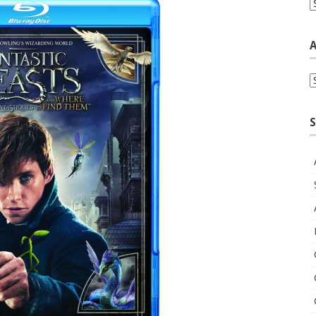
C
A
A
S