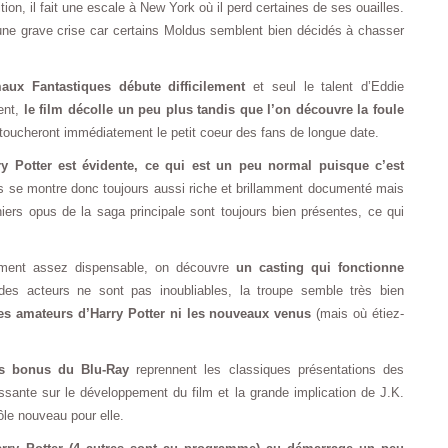
tion, il fait une escale à New York où il perd certaines de ses ouailles.
une grave crise car certains Moldus semblent bien décidés à chasser
aux Fantastiques débute difficilement
et seul le talent d’Eddie
ent,
le film décolle un peu plus tandis que l’on découvre la foule
toucheront immédiatement le petit coeur des fans de longue date.
ry Potter est évidente, ce qui est un peu normal puisque c’est
s se montre donc toujours aussi riche et brillamment documenté mais
niers opus de la saga principale sont toujours bien présentes, ce qui
lement assez dispensable, on découvre
un casting qui fonctionne
 des acteurs ne sont pas inoubliables, la troupe semble très bien
 les amateurs d’Harry Potter ni les nouveaux venus
(mais où étiez-
es bonus du Blu-Ray
reprennent les classiques présentations des
essante sur le développement du film et la grande implication de J.K.
ôle nouveau pour elle.