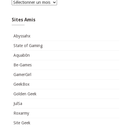
Archives
Sites Amis
Abyssahx
State of Gaming
Aquab0n
Be-Games
GamerGirl
GeekBox
Golden Geek
JulSa
Roxarmy
Site Geek