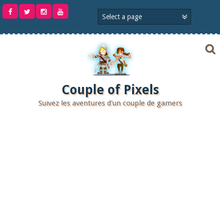
Aller
au
contenu
Couple of Pixels
Suivez les aventures d'un couple de gamers