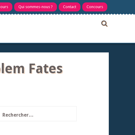
cours
Qui sommes-nous ?
Contact
Concours
blem Fates
echercher :