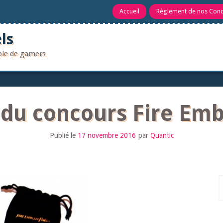
Accueil
Règlement de nos Con
ls
uple de gamers
 du concours Fire Em
Publié le
17 novembre 2016
par
Quantic
R