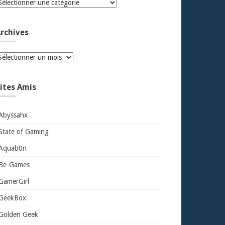
atégories
rchives
rchives
ites Amis
Abyssahx
State of Gaming
Aquab0n
Be-Games
GamerGirl
GeekBox
Golden Geek