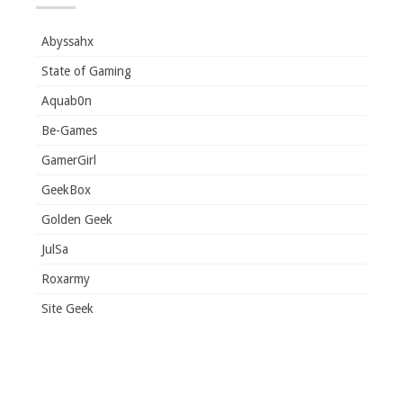
Abyssahx
State of Gaming
Aquab0n
Be-Games
GamerGirl
GeekBox
Golden Geek
JulSa
Roxarmy
Site Geek