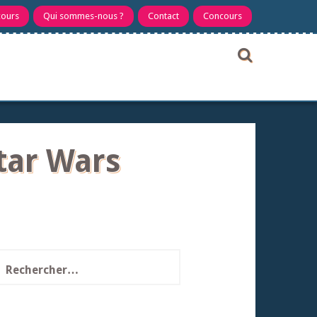
cours
Qui sommes-nous ?
Contact
Concours
tar Wars
echercher :