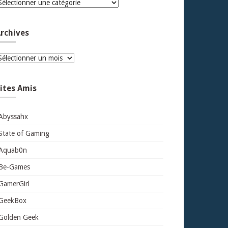
atégories
rchives
rchives
ites Amis
Abyssahx
State of Gaming
Aquab0n
Be-Games
GamerGirl
GeekBox
Golden Geek