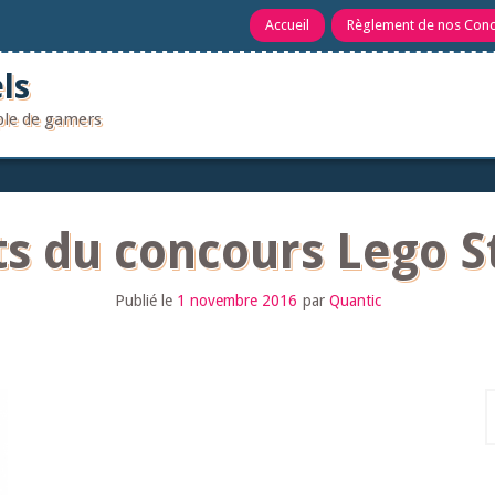
Accueil
Règlement de nos Con
ls
uple de gamers
ts du concours Lego S
Publié le
1 novembre 2016
par
Quantic
R