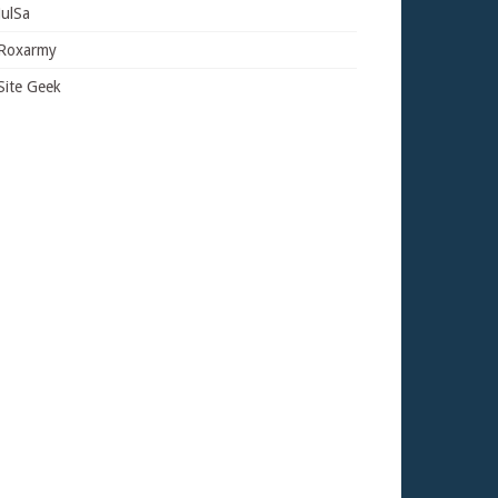
JulSa
Roxarmy
Site Geek