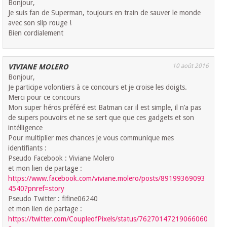
Bonjour,
Je suis fan de Superman, toujours en train de sauver le monde
avec son slip rouge !
Bien cordialement
10 août 2016
VIVIANE MOLERO
Bonjour,
Je participe volontiers à ce concours et je croise les doigts.
Merci pour ce concours
Mon super héros préféré est Batman car il est simple, il n’a pas
de supers pouvoirs et ne se sert que que ces gadgets et son
intélligence
Pour multiplier mes chances je vous communique mes
identifiants :
Pseudo Facebook : Viviane Molero
et mon lien de partage :
https://www.facebook.com/viviane.molero/posts/89199369093
4540?pnref=story
Pseudo Twitter : fifine06240
et mon lien de partage :
https://twitter.com/CoupleofPixels/status/76270147219066060