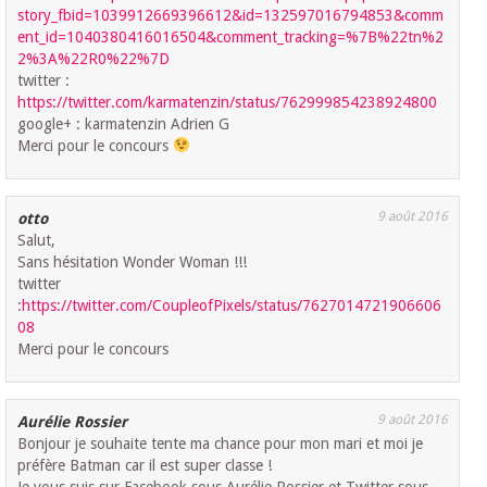
story_fbid=1039912669396612&id=132597016794853&comm
ent_id=1040380416016504&comment_tracking=%7B%22tn%2
2%3A%22R0%22%7D
twitter :
https://twitter.com/karmatenzin/status/762999854238924800
google+ : karmatenzin Adrien G
Merci pour le concours
9 août 2016
otto
Salut,
Sans hésitation Wonder Woman !!!
twitter
:
https://twitter.com/CoupleofPixels/status/7627014721906606
08
Merci pour le concours
9 août 2016
Aurélie Rossier
Bonjour je souhaite tente ma chance pour mon mari et moi je
préfère Batman car il est super classe !