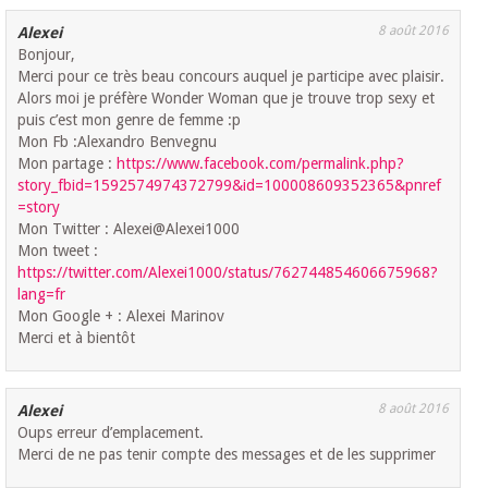
8 août 2016
Alexei
Bonjour,
Merci pour ce très beau concours auquel je participe avec plaisir.
Alors moi je préfère Wonder Woman que je trouve trop sexy et
puis c’est mon genre de femme :p
Mon Fb :Alexandro Benvegnu
Mon partage :
https://www.facebook.com/permalink.php?
story_fbid=1592574974372799&id=100008609352365&pnref
=story
Mon Twitter : Alexei@Alexei1000
Mon tweet :
https://twitter.com/Alexei1000/status/762744854606675968?
lang=fr
Mon Google + : Alexei Marinov
Merci et à bientôt
8 août 2016
Alexei
Oups erreur d’emplacement.
Merci de ne pas tenir compte des messages et de les supprimer