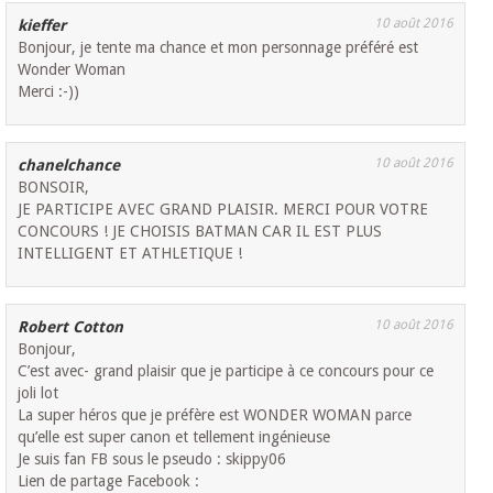
10 août 2016
kieffer
Bonjour, je tente ma chance et mon personnage préféré est
Wonder Woman
Merci :-))
10 août 2016
chanelchance
BONSOIR,
JE PARTICIPE AVEC GRAND PLAISIR. MERCI POUR VOTRE
CONCOURS ! JE CHOISIS BATMAN CAR IL EST PLUS
INTELLIGENT ET ATHLETIQUE !
10 août 2016
Robert Cotton
Bonjour,
C’est avec- grand plaisir que je participe à ce concours pour ce
joli lot
La super héros que je préfère est WONDER WOMAN parce
qu’elle est super canon et tellement ingénieuse
Je suis fan FB sous le pseudo : skippy06
Lien de partage Facebook :