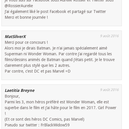
Je vous suis sur Facebook sous Aurélie Rossier et Twitter sous
@RossierAurelie
J’ai également liké le post Facebook et partagé sur Twitter
Merci et bonne journée !
9 août 2016
MatSilverX
Merci pour ce concours !
Alors moi je dirais Batman. Je n’ai jamais spécialement aimé
Superman ni Wonder Woman. Par contre j’ai regardé tous les
films/dessins animés de Batman quand j’étais petit. Je le trouve
clairement plus stylé que les 2 autres.
Par contre, c’est DC et pas Marvel =D
9 août 2016
Laetitia Breyne
Bonjour,
Parmi les 3, mon héros préféré est Wonder Woman, elle est
superbe dans le film et j’ai hâte pour le film en 2017. Girl Power
!
(Et ce sont des héros DC Comics, pas Marvel)
Pseudo sur twitter : FrBlackWidow59