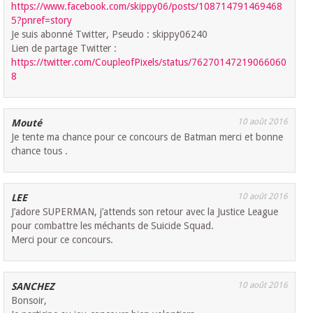
https://www.facebook.com/skippy06/posts/108714791469468
5?pnref=story
Je suis abonné Twitter, Pseudo : skippy06240
Lien de partage Twitter :
https://twitter.com/CoupleofPixels/status/76270147219066060
8
10 août 2016
Mouté
Je tente ma chance pour ce concours de Batman merci et bonne
chance tous .
10 août 2016
LEE
J’adore SUPERMAN, j’attends son retour avec la Justice League
pour combattre les méchants de Suicide Squad.
Merci pour ce concours.
10 août 2016
SANCHEZ
Bonsoir,