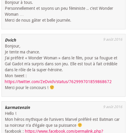
Bonjour à tous.
Personnellement et soyons un peu féministe .. c’est Wonder
Woman …
Merci de nous gâter et belle journée.
9 août 2016
Dvich
Bonjour,
Je tente ma chance.
J’ai préféré « Wonder Woman » dans le film, pour sa fougue et
Gal Gadot m’a surpris dans son jeu. Elle est tout à fait crédible
dans le rôle de la super-héroïne.
Mon tweet :
https://twitter.com/ZeDvich/status/762999701859868672
Merci pour le concours !
9 août 2016
karmatenzin
Hello !
Mon héros mythique de l’univers Marvel préféré est Batman car
sa noirceur n’a d’égale que sa puissance
facebook :
https://www.facebook.com/permalink.php?