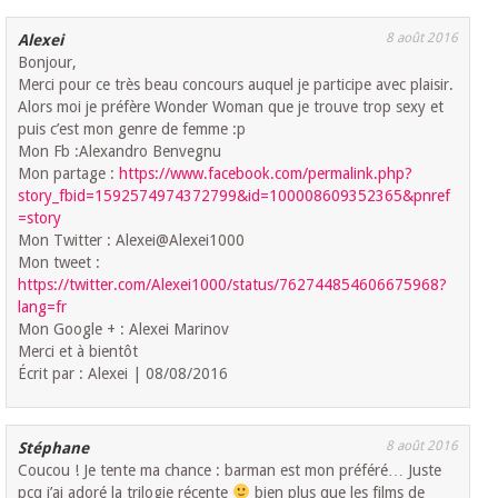
8 août 2016
Alexei
Bonjour,
Merci pour ce très beau concours auquel je participe avec plaisir.
Alors moi je préfère Wonder Woman que je trouve trop sexy et
puis c’est mon genre de femme :p
Mon Fb :Alexandro Benvegnu
Mon partage :
https://www.facebook.com/permalink.php?
story_fbid=1592574974372799&id=100008609352365&pnref
=story
Mon Twitter : Alexei@Alexei1000
Mon tweet :
https://twitter.com/Alexei1000/status/762744854606675968?
lang=fr
Mon Google + : Alexei Marinov
Merci et à bientôt
Écrit par : Alexei | 08/08/2016
8 août 2016
Stéphane
Coucou ! Je tente ma chance : barman est mon préféré… Juste
pcq j’ai adoré la trilogie récente
bien plus que les films de