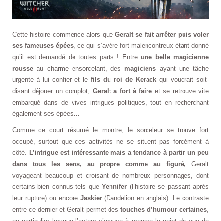
Cette histoire commence alors que
Geralt se fait arrêter puis voler
ses fameuses épées
, ce qui s’avère fort malencontreux étant donné
qu’il est demandé de toutes parts ! Entre
une belle magicienne
rousse
au charme ensorcelant, des
magiciens
ayant une tâche
urgente à lui confier et le
fils du roi de Kerack
qui voudrait soit-
disant déjouer un complot,
Geralt a fort à faire
et se retrouve vite
embarqué dans de vives intrigues politiques, tout en recherchant
également ses épées…
Comme ce court résumé le montre, le sorceleur se trouve fort
occupé, surtout que ces activités ne se situent pas forcément à
côté.
L’intrigue est intéressante mais a tendance à partir un peu
dans tous les sens, au propre comme au figuré,
Geralt
voyageant beaucoup et croisant de nombreux personnages, dont
certains bien connus tels que
Yennifer
(l’histoire se passant après
leur rupture) ou encore
Jaskier
(Dandelion en anglais). Le contraste
entre ce dernier et Geralt permet des
touches d’humour certaines
,
en particulier lorsque l’auteur s’amuse à prendre le point de vue de